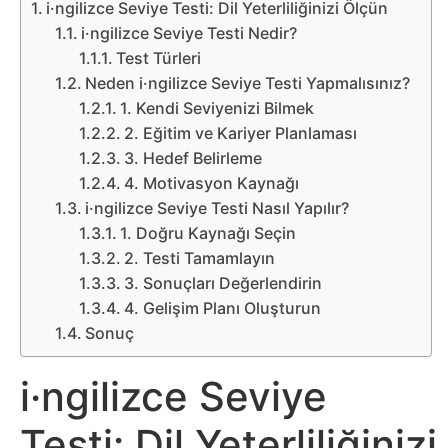
Belgesel
i·ngilizce Seviye Testi: Dil Yeterliliğinizi Ölçün
i·ngilizce Seviye Testi Nedir?
Bilgi
Test Türleri
Neden i·ngilizce Seviye Testi Yapmalısınız?
Bilgisayar
1. Kendi Seviyenizi Bilmek
2. Eğitim ve Kariyer Planlaması
3. Hedef Belirleme
Bilim
4. Motivasyon Kaynağı
i·ngilizce Seviye Testi Nasıl Yapılır?
Bitcoin
1. Doğru Kaynağı Seçin
2. Testi Tamamlayın
Bitkiler
3. Sonuçları Değerlendirin
4. Gelişim Planı Oluşturun
Çizgi
Sonuç
Film
i·ngilizce Seviye
Diğer
Testi: Dil Yeterliliğinizi