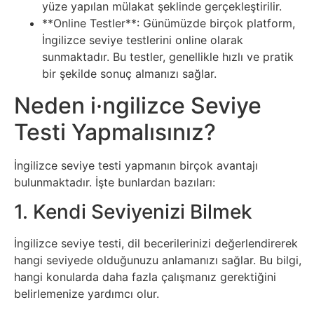
yüze yapılan mülakat şeklinde gerçekleştirilir.
Tasarım
**Online Testler**: Günümüzde birçok platform,
İngilizce seviye testlerini online olarak
sunmaktadır. Bu testler, genellikle hızlı ve pratik
Güvenlik
bir şekilde sonuç almanızı sağlar.
Haber
Neden i·ngilizce Seviye
Testi Yapmalısınız?
Hayvanlar
İngilizce seviye testi yapmanın birçok avantajı
Hobi
bulunmaktadır. İşte bunlardan bazıları:
1. Kendi Seviyenizi Bilmek
Hosting
İngilizce seviye testi, dil becerilerinizi değerlendirerek
Hukuk
hangi seviyede olduğunuzu anlamanızı sağlar. Bu bilgi,
hangi konularda daha fazla çalışmanız gerektiğini
İnstagram
belirlemenize yardımcı olur.