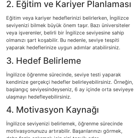
İnternet
2. Eğitim ve Kariyer Planlaması
Eğitim veya kariyer hedeflerinizi belirlerken, İngilizce
İnternetten
seviyenizi bilmek büyük önem taşır. Bazı üniversiteler
Para
veya işverenler, belirli bir İngilizce seviyesine sahip
olmanızı şart koşabilir. Bu nedenle, seviye tespiti
Kazanma
yaparak hedeflerinize uygun adımlar atabilirsiniz.
Kadın
3. Hedef Belirleme
Kim
İngilizce öğrenme sürecinde, seviye testi yaparak
kendinize gerçekçi hedefler belirleyebilirsiniz. Örneğin,
Kimdir
başlangıç seviyesindeyseniz, 6 ay içinde orta seviyeye
ulaşmayı hedefleyebilirsiniz.
Kitap
4. Motivasyon Kaynağı
Komedi
İngilizce seviyenizi belirlemek, öğrenme sürecinde
motivasyonunuzu artırabilir. Başarılarınızı görmek,
Kültür