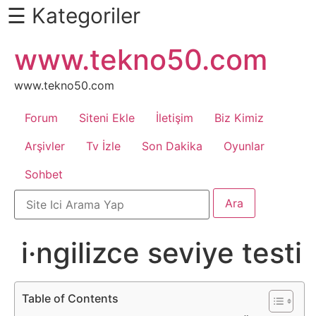
☰ Kategoriler
İçeriğe
www.tekno50.com
Daha
atla
Fazlası
İçin
www.tekno50.com
Aşağı
Forum
Siteni Ekle
İletişim
Biz Kimiz
Kaydır
Android
Arşivler
Tv İzle
Son Dakika
Oyunlar
Sohbet
Apk
Arabalar
i·ngilizce seviye testi
Bankacılık
İşlemleri
Table of Contents