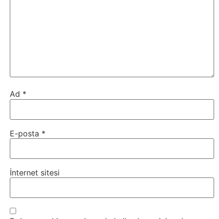
Webmaster
WordPress
Yapay
Zeka
Ad
*
Yemek
E-posta
*
Youtube
İnternet sitesi