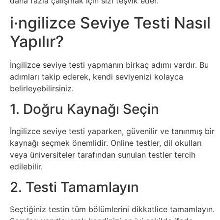
daha fazla çalışmak için sizi teşvik eder.
Sanat
i·ngilizce Seviye Testi Nasıl
Yapılır?
Metaverse
Mobil
İngilizce seviye testi yapmanın birkaç adımı vardır. Bu
adımları takip ederek, kendi seviyenizi kolayca
belirleyebilirsiniz.
Müzik
1. Doğru Kaynağı Seçin
Nft
İngilizce seviye testi yaparken, güvenilir ve tanınmış bir
Oyun
kaynağı seçmek önemlidir. Online testler, dil okulları
veya üniversiteler tarafından sunulan testler tercih
edilebilir.
Projeler
2. Testi Tamamlayın
ve
Fikirler
Seçtiğiniz testin tüm bölümlerini dikkatlice tamamlayın.