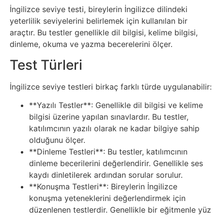
Elektronik
İngilizce seviye testi, bireylerin İngilizce dilindeki
Cihazlar
yeterlilik seviyelerini belirlemek için kullanılan bir
araçtır. Bu testler genellikle dil bilgisi, kelime bilgisi,
Facebook
dinleme, okuma ve yazma becerelerini ölçer.
Test Türleri
Felsefe
İngilizce seviye testleri birkaç farklı türde uygulanabilir:
Finans
**Yazılı Testler**: Genellikle dil bilgisi ve kelime
bilgisi üzerine yapılan sınavlardır. Bu testler,
Genel
katılımcının yazılı olarak ne kadar bilgiye sahip
olduğunu ölçer.
Gezi
**Dinleme Testleri**: Bu testler, katılımcının
dinleme becerilerini değerlendirir. Genellikle ses
Gizem
kaydı dinletilerek ardından sorular sorulur.
**Konuşma Testleri**: Bireylerin İngilizce
Grafik
konuşma yeteneklerini değerlendirmek için
düzenlenen testlerdir. Genellikle bir eğitmenle yüz
&