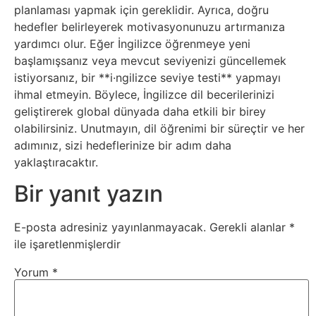
Tarım
planlaması yapmak için gereklidir. Ayrıca, doğru
hedefler belirleyerek motivasyonunuzu artırmanıza
Teknoloji
yardımcı olur. Eğer İngilizce öğrenmeye yeni
başlamışsanız veya mevcut seviyenizi güncellemek
TikTok
istiyorsanız, bir **i·ngilizce seviye testi** yapmayı
ihmal etmeyin. Böylece, İngilizce dil becerilerinizi
Tv
geliştirerek global dünyada daha etkili bir birey
olabilirsiniz. Unutmayın, dil öğrenimi bir süreçtir ve her
adımınız, sizi hedeflerinize bir adım daha
Twitter
yaklaştıracaktır.
Ürün
Bir yanıt yazın
Tanıtımı
E-posta adresiniz yayınlanmayacak.
Gerekli alanlar
*
ile işaretlenmişlerdir
Uzay
Yorum
*
Web
Siteleri