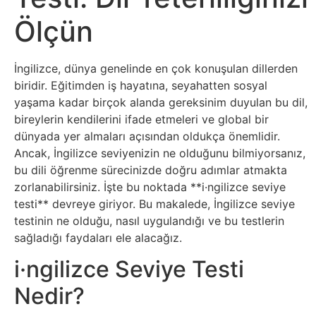
Sosyal
Ölçün
Medyalar
Din
İngilizce, dünya genelinde en çok konuşulan dillerden
biridir. Eğitimden iş hayatına, seyahatten sosyal
Dokümanlar
yaşama kadar birçok alanda gereksinim duyulan bu dil,
bireylerin kendilerini ifade etmeleri ve global bir
dünyada yer almaları açısından oldukça önemlidir.
Domain
Ancak, İngilizce seviyenizin ne olduğunu bilmiyorsanız,
bu dili öğrenme sürecinizde doğru adımlar atmakta
Download
zorlanabilirsiniz. İşte bu noktada **i·ngilizce seviye
testi** devreye giriyor. Bu makalede, İngilizce seviye
E-
testinin ne olduğu, nasıl uygulandığı ve bu testlerin
sağladığı faydaları ele alacağız.
Devlet
i·ngilizce Seviye Testi
Eğitim
Nedir?