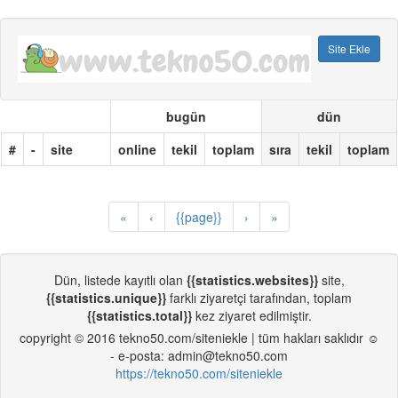
Site Ekle
bugün
dün
#
-
site
online
tekil
toplam
sıra
tekil
toplam
«
‹
{{page}}
›
»
Dün, listede kayıtlı olan
{{statistics.websites}}
site,
{{statistics.unique}}
farklı ziyaretçi tarafından, toplam
{{statistics.total}}
kez ziyaret edilmiştir.
copyright © 2016 tekno50.com/siteniekle | tüm hakları saklıdır ☺
- e-posta: admin@tekno50.com
https://tekno50.com/siteniekle