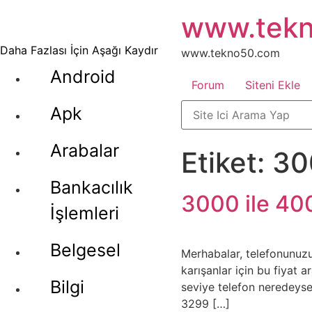
İçeriğe
www.tek
atla
Daha Fazlası İçin Aşağı Kaydır
www.tekno50.com
Android
Forum
Siteni Ekle
Apk
Arabalar
Etiket:
300
Bankacılık
3000 ile 400
İşlemleri
Belgesel
Merhabalar, telefonunuz
karışanlar için bu fiyat 
Bilgi
seviye telefon neredeyse 
3299 […]