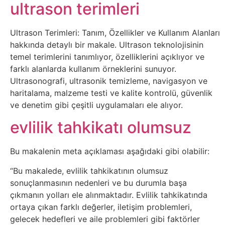
Belgesel
ultrason terimleri
Bilgi
Ultrason Terimleri: Tanım, Özellikler ve Kullanım Alanları
hakkında detaylı bir makale. Ultrason teknolojisinin
Bilgisayar
temel terimlerini tanımlıyor, özelliklerini açıklıyor ve
farklı alanlarda kullanım örneklerini sunuyor.
Bilim
Ultrasonografi, ultrasonik temizleme, navigasyon ve
haritalama, malzeme testi ve kalite kontrolü, güvenlik
ve denetim gibi çeşitli uygulamaları ele alıyor.
Bitcoin
evlilik tahkikatı olumsuz
Bitkiler
Bu makalenin meta açıklaması aşağıdaki gibi olabilir:
Çizgi
“Bu makalede, evlilik tahkikatının olumsuz
Film
sonuçlanmasının nedenleri ve bu durumla başa
çıkmanın yolları ele alınmaktadır. Evlilik tahkikatında
Diğer
ortaya çıkan farklı değerler, iletişim problemleri,
gelecek hedefleri ve aile problemleri gibi faktörler