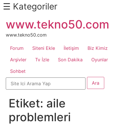
☰ Kategoriler
İçeriğe
www.tekno50.com
Daha
atla
Fazlası
İçin
www.tekno50.com
Aşağı
Forum
Siteni Ekle
İletişim
Biz Kimiz
Kaydır
Android
Arşivler
Tv İzle
Son Dakika
Oyunlar
Sohbet
Apk
Arabalar
Etiket:
aile
Bankacılık
problemleri
İşlemleri