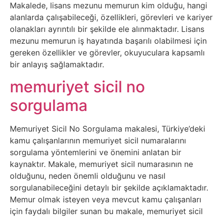
Sosyal
Makalede, lisans mezunu memurun kim olduğu, hangi
alanlarda çalışabileceği, özellikleri, görevleri ve kariyer
Medyalar
olanakları ayrıntılı bir şekilde ele alınmaktadır. Lisans
mezunu memurun iş hayatında başarılı olabilmesi için
Din
gereken özellikler ve görevler, okuyuculara kapsamlı
bir anlayış sağlamaktadır.
Dokümanlar
memuriyet sicil no
Domain
sorgulama
Download
Memuriyet Sicil No Sorgulama makalesi, Türkiye’deki
kamu çalışanlarının memuriyet sicil numaralarını
E-
sorgulama yöntemlerini ve önemini anlatan bir
kaynaktır. Makale, memuriyet sicil numarasının ne
Devlet
olduğunu, neden önemli olduğunu ve nasıl
sorgulanabileceğini detaylı bir şekilde açıklamaktadır.
Eğitim
Memur olmak isteyen veya mevcut kamu çalışanları
için faydalı bilgiler sunan bu makale, memuriyet sicil