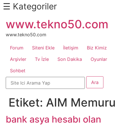
☰ Kategoriler
İçeriğe
www.tekno50.com
Daha
atla
Fazlası
İçin
www.tekno50.com
Aşağı
Forum
Siteni Ekle
İletişim
Biz Kimiz
Kaydır
Android
Arşivler
Tv İzle
Son Dakika
Oyunlar
Sohbet
Apk
Arabalar
Etiket:
AIM Memuru
Bankacılık
İşlemleri
bank asya hesabı olan