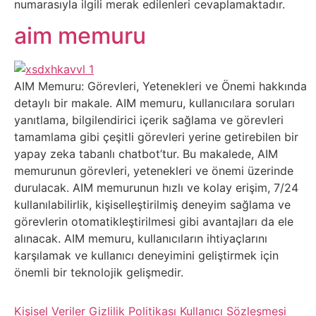
Elektronik
numarasıyla ilgili merak edilenleri cevaplamaktadır.
Cihazlar
aim memuru
Facebook
AIM Memuru: Görevleri, Yetenekleri ve Önemi hakkında
Felsefe
detaylı bir makale. AIM memuru, kullanıcılara soruları
yanıtlama, bilgilendirici içerik sağlama ve görevleri
Finans
tamamlama gibi çeşitli görevleri yerine getirebilen bir
yapay zeka tabanlı chatbot’tur. Bu makalede, AIM
memurunun görevleri, yetenekleri ve önemi üzerinde
Genel
durulacak. AIM memurunun hızlı ve kolay erişim, 7/24
kullanılabilirlik, kişiselleştirilmiş deneyim sağlama ve
Gezi
görevlerin otomatikleştirilmesi gibi avantajları da ele
alınacak. AIM memuru, kullanıcıların ihtiyaçlarını
Gizem
karşılamak ve kullanıcı deneyimini geliştirmek için
önemli bir teknolojik gelişmedir.
Grafik
Kişisel Veriler
Gizlilik Politikası
Kullanıcı Sözleşmesi
&