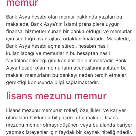
memur
Belgesel
Bilgi
Bank Asya hesabı olan memur hakkında yazılan bu
makalede, Bank Asya’nın İslami prensiplere uygun
finansal hizmetler sunan bir banka olduğu ve memurlar
Bilgisayar
için sunduğu avantajlara odaklanılmaktadır. Makalede,
Bank Asya hesabı açma süreci, hesabın nasıl
Bilim
kullanılacağı ve memurların bu hesaptan nasıl
faydalanabileceği gibi konular ele alınmaktadır. Bank
Bitcoin
Asya hesabı olan memurların avantajlarını anlatan bu
makale, memurların bu bankayı neden tercih etmeleri
Bitkiler
gerektiği konusunda bilgi sağlamaktadır.
lisans mezunu memur
Çizgi
Film
Lisans mezunu memurun rolleri, özellikleri ve kariyer
olanakları hakkında bilgi içeren bu makale, lisans
Diğer
mezunu memur olmayı düşünen veya bu alanda kariyer
yapmak isteyenler için faydalı bir kaynak niteliğindedir.