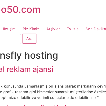
no50.com
İletişim
Biz Kimiz
Arşivler
Tv İzle
Son Dakika
nsfly hosting
tal reklam ajansi
cılık konusunda uzmanlaşmış bir ajans olarak markaların çevr
grafik tasarım gibi hizmetler sunarak müşterilerine özelleşti
 optimize edebilir ve verimli sonuçlar elde edebilirsiniz.”