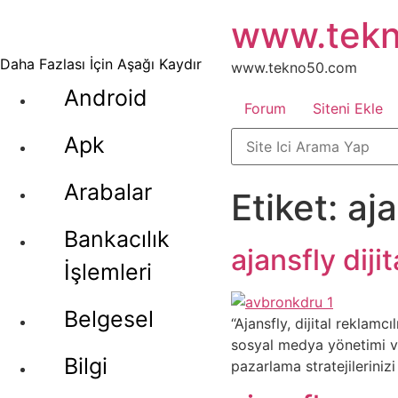
İçeriğe
www.tek
atla
Daha Fazlası İçin Aşağı Kaydır
www.tekno50.com
Android
Forum
Siteni Ekle
Apk
Arabalar
Etiket:
aja
Bankacılık
ajansfly diji
İşlemleri
Belgesel
“Ajansfly, dijital reklam
sosyal medya yönetimi ve 
Bilgi
pazarlama stratejilerinizi