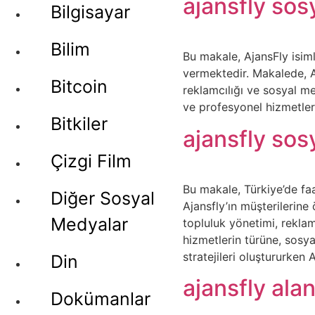
ajansfly sos
Bilgisayar
Bilim
Bu makale, AjansFly isiml
vermektedir. Makalede, A
Bitcoin
reklamcılığı ve sosyal me
ve profesyonel hizmetler
Bitkiler
ajansfly sos
Çizgi Film
Bu makale, Türkiye’de fa
Diğer Sosyal
Ajansfly’ın müşterilerin
Medyalar
topluluk yönetimi, reklam
hizmetlerin türüne, sos
stratejileri oluştururke
Din
ajansfly alan
Dokümanlar