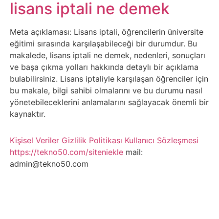
Belgesel
lisans iptali ne demek
Bilgi
Meta açıklaması: Lisans iptali, öğrencilerin üniversite
eğitimi sırasında karşılaşabileceği bir durumdur. Bu
Bilgisayar
makalede, lisans iptali ne demek, nedenleri, sonuçları
ve başa çıkma yolları hakkında detaylı bir açıklama
Bilim
bulabilirsiniz. Lisans iptaliyle karşılaşan öğrenciler için
bu makale, bilgi sahibi olmalarını ve bu durumu nasıl
yönetebileceklerini anlamalarını sağlayacak önemli bir
Bitcoin
kaynaktır.
Bitkiler
Kişisel Veriler
Gizlilik Politikası
Kullanıcı Sözleşmesi
https://tekno50.com/siteniekle
mail:
Çizgi
admin@tekno50.com
Film
Diğer