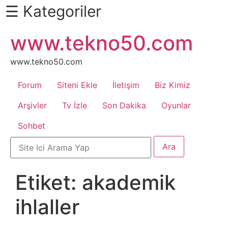
☰ Kategoriler
İçeriğe
www.tekno50.com
Daha
atla
Fazlası
İçin
www.tekno50.com
Aşağı
Forum
Siteni Ekle
İletişim
Biz Kimiz
Kaydır
Android
Arşivler
Tv İzle
Son Dakika
Oyunlar
Sohbet
Apk
Arabalar
Etiket:
akademik
Bankacılık
ihlaller
İşlemleri