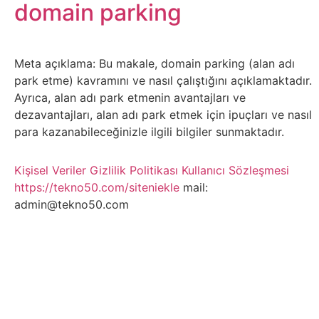
Belgesel
domain parking
Bilgi
Meta açıklama: Bu makale, domain parking (alan adı
Bilgisayar
park etme) kavramını ve nasıl çalıştığını açıklamaktadır.
Ayrıca, alan adı park etmenin avantajları ve
Bilim
dezavantajları, alan adı park etmek için ipuçları ve nasıl
para kazanabileceğinizle ilgili bilgiler sunmaktadır.
Bitcoin
Kişisel Veriler
Gizlilik Politikası
Kullanıcı Sözleşmesi
https://tekno50.com/siteniekle
mail:
Bitkiler
admin@tekno50.com
Çizgi
Film
Diğer