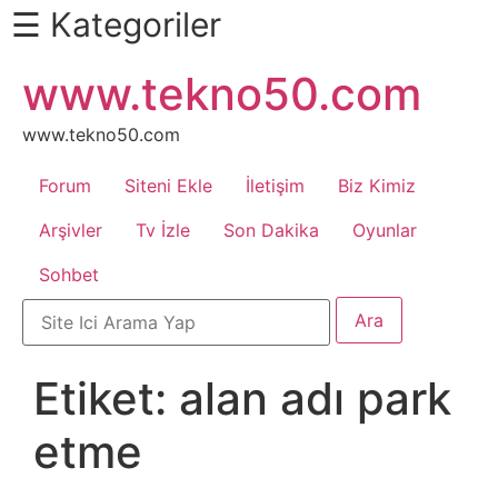
☰ Kategoriler
İçeriğe
www.tekno50.com
Daha
atla
Fazlası
İçin
www.tekno50.com
Aşağı
Forum
Siteni Ekle
İletişim
Biz Kimiz
Kaydır
Android
Arşivler
Tv İzle
Son Dakika
Oyunlar
Sohbet
Apk
Arabalar
Etiket:
alan adı park
Bankacılık
etme
İşlemleri