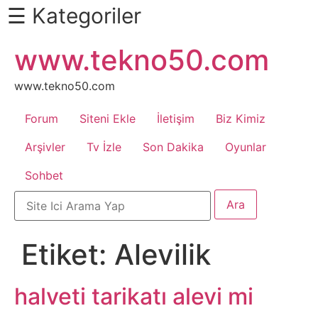
☰ Kategoriler
İçeriğe
www.tekno50.com
Daha
atla
Fazlası
İçin
www.tekno50.com
Aşağı
Forum
Siteni Ekle
İletişim
Biz Kimiz
Kaydır
Android
Arşivler
Tv İzle
Son Dakika
Oyunlar
Sohbet
Apk
Arabalar
Etiket:
Alevilik
Bankacılık
İşlemleri
halveti tarikatı alevi mi