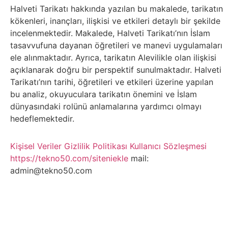
Belgesel
Halveti Tarikatı hakkında yazılan bu makalede, tarikatın
kökenleri, inançları, ilişkisi ve etkileri detaylı bir şekilde
Bilgi
incelenmektedir. Makalede, Halveti Tarikatı’nın İslam
tasavvufuna dayanan öğretileri ve manevi uygulamaları
Bilgisayar
ele alınmaktadır. Ayrıca, tarikatın Alevilikle olan ilişkisi
açıklanarak doğru bir perspektif sunulmaktadır. Halveti
Bilim
Tarikatı’nın tarihi, öğretileri ve etkileri üzerine yapılan
bu analiz, okuyuculara tarikatın önemini ve İslam
dünyasındaki rolünü anlamalarına yardımcı olmayı
Bitcoin
hedeflemektedir.
Bitkiler
Kişisel Veriler
Gizlilik Politikası
Kullanıcı Sözleşmesi
https://tekno50.com/siteniekle
mail:
Çizgi
admin@tekno50.com
Film
Diğer