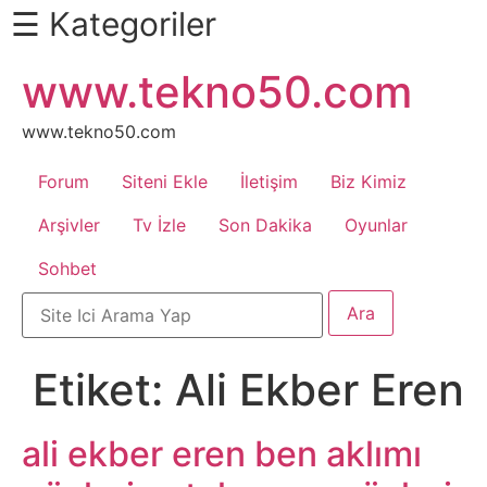
☰ Kategoriler
İçeriğe
www.tekno50.com
Daha
atla
Fazlası
İçin
www.tekno50.com
Aşağı
Forum
Siteni Ekle
İletişim
Biz Kimiz
Kaydır
Android
Arşivler
Tv İzle
Son Dakika
Oyunlar
Sohbet
Apk
Arabalar
Etiket:
Ali Ekber Eren
Bankacılık
İşlemleri
ali ekber eren ben aklımı