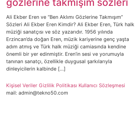
gözlerine takmışım sözleri
Belgesel
Bilgi
Ali Ekber Eren ve “Ben Aklımı Gözlerine Takmışım”
Sözleri Ali Ekber Eren Kimdir? Ali Ekber Eren, Türk halk
müziği sanatçısı ve söz yazarıdır. 1956 yılında
Bilgisayar
Erzincan’da doğan Eren, müzik kariyerine genç yaşta
adım atmış ve Türk halk müziği camiasında kendine
Bilim
önemli bir yer edinmiştir. Eren’in sesi ve yorumuyla
tanınan sanatçı, özellikle duygusal şarkılarıyla
Bitcoin
dinleyicilerin kalbinde […]
Bitkiler
Kişisel Veriler
Gizlilik Politikası
Kullanıcı Sözleşmesi
mail: admin@tekno50.com
Çizgi
Film
Diğer