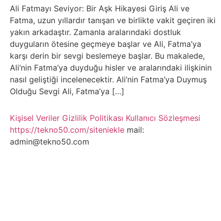
Belgesel
Ali Fatmayı Seviyor: Bir Aşk Hikayesi Giriş Ali ve
Fatma, uzun yıllardır tanışan ve birlikte vakit geçiren iki
Bilgi
yakın arkadaştır. Zamanla aralarındaki dostluk
duyguların ötesine geçmeye başlar ve Ali, Fatma’ya
Bilgisayar
karşı derin bir sevgi beslemeye başlar. Bu makalede,
Ali’nin Fatma’ya duyduğu hisler ve aralarındaki ilişkinin
Bilim
nasıl geliştiği incelenecektir. Ali’nin Fatma’ya Duymuş
Olduğu Sevgi Ali, Fatma’ya […]
Bitcoin
Kişisel Veriler
Gizlilik Politikası
Kullanıcı Sözleşmesi
https://tekno50.com/siteniekle
mail:
Bitkiler
admin@tekno50.com
Çizgi
Film
Diğer