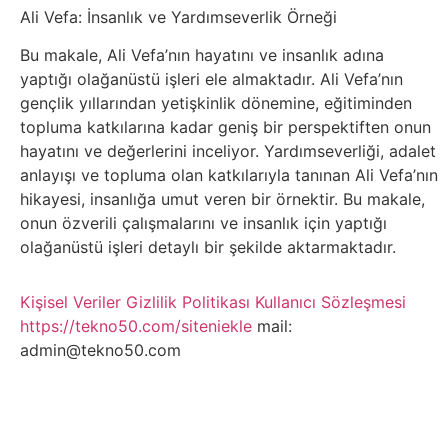
Belgesel
Ali Vefa: İnsanlık ve Yardımseverlik Örneği
Bilgi
Bu makale, Ali Vefa’nın hayatını ve insanlık adına
yaptığı olağanüstü işleri ele almaktadır. Ali Vefa’nın
gençlik yıllarından yetişkinlik dönemine, eğitiminden
Bilgisayar
topluma katkılarına kadar geniş bir perspektiften onun
hayatını ve değerlerini inceliyor. Yardımseverliği, adalet
Bilim
anlayışı ve topluma olan katkılarıyla tanınan Ali Vefa’nın
hikayesi, insanlığa umut veren bir örnektir. Bu makale,
Bitcoin
onun özverili çalışmalarını ve insanlık için yaptığı
olağanüstü işleri detaylı bir şekilde aktarmaktadır.
Bitkiler
Kişisel Veriler
Gizlilik Politikası
Kullanıcı Sözleşmesi
Çizgi
https://tekno50.com/siteniekle
mail:
admin@tekno50.com
Film
Diğer