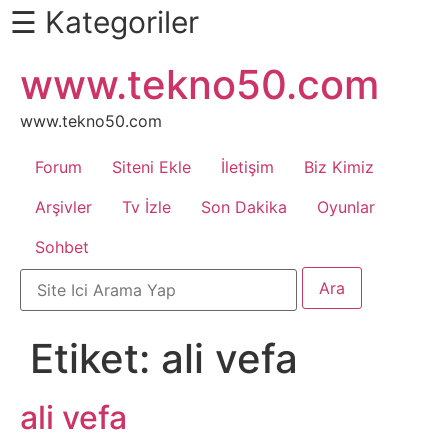
☰ Kategoriler
İçeriğe
www.tekno50.com
Daha
atla
Fazlası
İçin
www.tekno50.com
Aşağı
Forum
Siteni Ekle
İletişim
Biz Kimiz
Kaydır
Android
Arşivler
Tv İzle
Son Dakika
Oyunlar
Sohbet
Apk
Arabalar
Etiket:
ali vefa
Bankacılık
İşlemleri
ali vefa