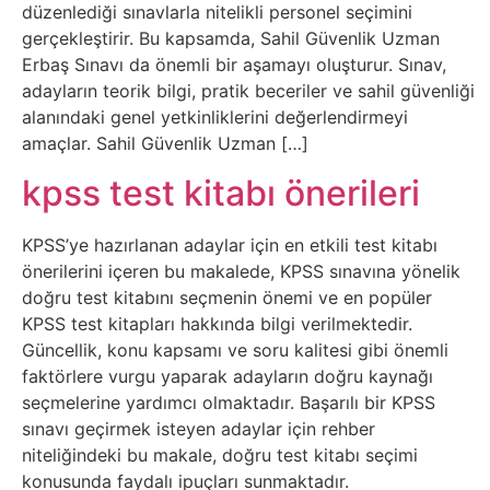
Sosyal
düzenlediği sınavlarla nitelikli personel seçimini
gerçekleştirir. Bu kapsamda, Sahil Güvenlik Uzman
Medyalar
Erbaş Sınavı da önemli bir aşamayı oluşturur. Sınav,
adayların teorik bilgi, pratik beceriler ve sahil güvenliği
Din
alanındaki genel yetkinliklerini değerlendirmeyi
amaçlar. Sahil Güvenlik Uzman […]
Dokümanlar
kpss test kitabı önerileri
Domain
KPSS’ye hazırlanan adaylar için en etkili test kitabı
önerilerini içeren bu makalede, KPSS sınavına yönelik
Download
doğru test kitabını seçmenin önemi ve en popüler
KPSS test kitapları hakkında bilgi verilmektedir.
E-
Güncellik, konu kapsamı ve soru kalitesi gibi önemli
Devlet
faktörlere vurgu yaparak adayların doğru kaynağı
seçmelerine yardımcı olmaktadır. Başarılı bir KPSS
Eğitim
sınavı geçirmek isteyen adaylar için rehber
niteliğindeki bu makale, doğru test kitabı seçimi
konusunda faydalı ipuçları sunmaktadır.