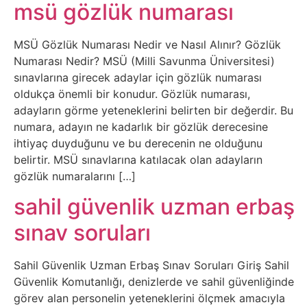
Belgesel
msü gözlük numarası
Bilgi
MSÜ Gözlük Numarası Nedir ve Nasıl Alınır? Gözlük
Numarası Nedir? MSÜ (Milli Savunma Üniversitesi)
Bilgisayar
sınavlarına girecek adaylar için gözlük numarası
oldukça önemli bir konudur. Gözlük numarası,
Bilim
adayların görme yeteneklerini belirten bir değerdir. Bu
numara, adayın ne kadarlık bir gözlük derecesine
ihtiyaç duyduğunu ve bu derecenin ne olduğunu
Bitcoin
belirtir. MSÜ sınavlarına katılacak olan adayların
gözlük numaralarını […]
Bitkiler
sahil güvenlik uzman erbaş
Çizgi
sınav soruları
Film
Sahil Güvenlik Uzman Erbaş Sınav Soruları Giriş Sahil
Diğer
Güvenlik Komutanlığı, denizlerde ve sahil güvenliğinde
görev alan personelin yeteneklerini ölçmek amacıyla