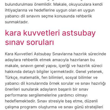
bulundurulması önemlidir. Makale, okuyuculara kendi
Tasarım
ihtiyaçlarına ve hedeflerine uygun olan en uygun
yabancı dil sınavını seçme konusunda rehberlik
Güvenlik
sunmaktadır.
kara kuvvetleri astsubay
Haber
sınav soruları
Hayvanlar
Kara Kuvvetleri Astsubay Sınavlarına hazırlık sürecinde
Hobi
adaylara rehberlik etmek amacıyla hazırlanan bu
makale, sınavın genel yapısı, içeriği ve hazırlık süreci
hakkında detaylı bilgiler içermektedir. Genel yetenek,
Hosting
Türkçe, matematik, fen bilimleri, sosyal bilimler ve
yabancı dil konularında örnek sorular ve sınav hazırlığı
Hukuk
önerileri sunularak adayların başarılı bir sınav
performansı sergilemelerine yardımcı olmayı
İnstagram
hedeflemektedir. Sınav stresiyle baş etme, düzenli
çalışma programı oluşturma ve sınav günü stratejileri