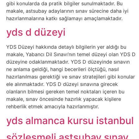
İnternet
gibi konularda da pratik bilgiler sunulmaktadır. Bu
makale, astsubay adaylarının sınav sürecine daha iyi
hazırlanmalarına katkı sağlamayı amaçlamaktadır.
İnternetten
yds d düzeyi
Para
Kazanma
YDS Düzeyi hakkında detaylı bilgilerin yer aldığı bu
makale, Yabancı Dil Sınavı’nın temel düzeyi olan YDS D
Kadın
düzeyine odaklanmaktadır. YDS D düzeyinde sınavın
ne anlama geldiği, hangi becerileri ölçtüğü, nasıl
Kim
hazırlanılması gerektiği ve sınav stratejileri gibi konular
ele alınmaktadır. YDS D düzeyi sınavına girecek
Kimdir
olanların bilmesi gereken temel noktaları içeren bu
makale, sınav öncesinde hazırlık yapacak kişilere
Kitap
rehberlik etmek amacıyla hazırlanmıştır.
yds almanca kursu istanbul
Komedi
sözleşmeli astsubay sınav
Kültür