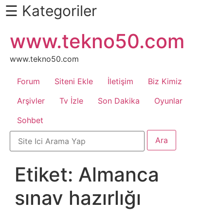
☰ Kategoriler
İçeriğe
www.tekno50.com
Daha
atla
Fazlası
İçin
www.tekno50.com
Aşağı
Forum
Siteni Ekle
İletişim
Biz Kimiz
Kaydır
Android
Arşivler
Tv İzle
Son Dakika
Oyunlar
Sohbet
Apk
Arabalar
Etiket:
Almanca
Bankacılık
sınav hazırlığı
İşlemleri