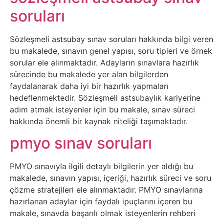
soruları
Sanat
Metaverse
Sözleşmeli astsubay sınav soruları hakkında bilgi veren
bu makalede, sınavın genel yapısı, soru tipleri ve örnek
sorular ele alınmaktadır. Adayların sınavlara hazırlık
Mobil
sürecinde bu makalede yer alan bilgilerden
faydalanarak daha iyi bir hazırlık yapmaları
Müzik
hedeflenmektedir. Sözleşmeli astsubaylık kariyerine
adım atmak isteyenler için bu makale, sınav süreci
Nft
hakkında önemli bir kaynak niteliği taşımaktadır.
pmyo sınav soruları
Oyun
PMYO sınavıyla ilgili detaylı bilgilerin yer aldığı bu
Projeler
makalede, sınavın yapısı, içeriği, hazırlık süreci ve soru
ve
çözme stratejileri ele alınmaktadır. PMYO sınavlarına
hazırlanan adaylar için faydalı ipuçlarını içeren bu
Fikirler
makale, sınavda başarılı olmak isteyenlerin rehberi