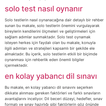
Elektronik
solo test nasıl oynanır
Cihazlar
Solo testlerin nasıl oynanacağına dair detaylı bir rehber
Facebook
sunan bu makale, solo testlerin önemini vurgulayarak
bireylerin kendilerini ölçmeleri ve geliştirmeleri için
Felsefe
sağlam adımlar sunmaktadır. Solo test oynamak
isteyen herkes için faydalı olan bu makale, konuyla
Finans
ilgili adımları ve stratejileri kapsamlı bir şekilde ele
almaktadır. Bu içerik, solo testlerin etkili bir biçimde
Genel
oynanması için rehberlik eden önemli bilgiler
içermektedir.
Gezi
en kolay yabancı dil sınavı
Gizem
Bu makale, en kolay yabancı dil sınavını seçerken
dikkate alınması gereken faktörleri ve farklı sınavların
Grafik
avantajlarını inceliyor. Dil beceri düzeyi, hedefler, sınav
formatı ve sınav hazırlığı gibi faktörlerin göz önünde
&