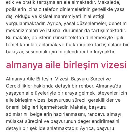
İnternet
etik ve pratik tartışmaları ele almaktadır. Makalede,
polislerin izinsiz telefon dinlemelerinin genellikle yasa
dışı olduğu ve kişisel mahremiyeti ihlal ettiği
İnternetten
vurgulanmaktadır. Ayrıca, yasal düzenlemeler, denetim
Para
mekanizmaları ve istisnai durumlar da tartışılmaktadır.
Bu makale, polislerin izinsiz telefon dinlemesiyle ilgili
Kazanma
temel konuları anlamak ve bu konudaki tartışmalara bir
bakış açısı sunmak için bilgilendirici bir kaynaktır.
Kadın
almanya aile birleşim vizesi
Kim
Almanya Aile Birleşim Vizesi: Başvuru Süreci ve
Kimdir
Gereklilikler hakkında detaylı bir rehber. Almanya’da
yaşayan aile üyeleriyle bir araya gelmek isteyenler için
Kitap
aile birleşim vizesi başvurusu süreci, gereklilikler ve
önemli bilgileri içermektedir. Makale, başvuru
Komedi
adımlarını, belgelerin hazırlanmasını, randevu almayı,
mülakat sürecini ve başvurunun değerlendirilmesini
Kültür
detaylı bir şekilde anlatmaktadır. Ayrıca, başvuru