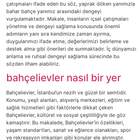
Elektronik
çatışmaları ifade eden bu söz, yaprak döken yanımızla
Cihazlar
bahar bahçe yanımız arasındaki dengeyi
vurgulamaktadır. Makale, insanların içsel çatışmaları
yönetme ve dengeyi sağlama konusunda önemli
Facebook
adımların yanı sıra kendimize zaman ayırma,
duygularımızı ifade etme, değerlerimizi belirleme ve
Felsefe
destek alma gibi önerileri de sunmaktadır. İç dünyamızı
anlama ve ruhsal dengeyi sağlama sürecinde bu
Finans
sözden ilham alabiliriz.
bahçelievler nasıl bir yer
Genel
Bahçelievler, İstanbul’un nezih ve güzel bir semtidir.
Gezi
Konumu, yeşil alanları, alışveriş merkezleri, eğitim ve
sağlık hizmetleri gibi faktörlerle dikkat çeken
Gizem
Bahçelievler, kültürel ve sosyal çeşitliliğiyle de göz
kamaştırır. Bu makalede, Bahçelievler’in özellikleri,
Grafik
yaşam standartları, sanat ve eğlence olanakları, spor
ve rekreasyon imkanları gibi konular ele alınmıştır.
&