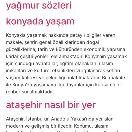
Belgesel
yağmur sözleri
Bilgi
konyada yaşam
Bilgisayar
Konya’da yaşamak hakkında detaylı bilgiler veren
makale, şehrin genel özelliklerinden doğal
Bilim
güzelliklerine, tarih ve kültüründen ekonomik yapısına
kadar çeşitli yönleri ele almaktadır. Konya’nın yaşamak
Bitcoin
için sunduğu avantajlar, eğitim olanakları, ulaşım
imkanları ve kültürel etkinlikleri vurgulanarak şehrin
yaşam kalitesi ve çekiciliği anlatılmaktadır. Bu makale
Bitkiler
ile Konya’da yaşamaya ilgi duyanlar için kapsamlı bir
rehber sunulmaktadır.
Çizgi
ataşehir nasıl bir yer
Film
Ataşehir, İstanbul’un Anadolu Yakası’nda yer alan
Diğer
modern ve gelişmiş bir ilçedir. Konumu, ulaşım