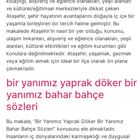
Sosyal
kolaylığı, alışveriş ve eğlence olanakları, yeşil alanları
ve kültürel/eğitimsel merkezleriyle dikkat çeken
Medyalar
Ataşehir, şehir hayatının avantajlarını doğayla iç içe bir
yaşamla birleştiren bir tercih haline gelmiştir. Bu
Din
makalede Ataşehir’in nasıl bir yer olduğu, konumu,
ulaşım imkanları, alışveriş ve eğlence olanakları, yeşil
Dokümanlar
alanları, kültürel etkinlikleri ve eğitim kurumları gibi
konulara değinilmektedir. Ataşehir, yaşamak, gezmek
Domain
veya eğitim almak için ideal bir ilçe olarak ön plana
çıkmaktadır.
Download
bir yanımız yaprak döker bir
yanımız bahar bahçe
E-
sözleri
Devlet
Bu makale, “Bir Yanımız Yaprak Döker Bir Yanımız
Eğitim
Bahar Bahçe Sözleri” konusunu ele almaktadır.
İnsanların iç dünyalarındaki karmaşıklığı ve duygusal