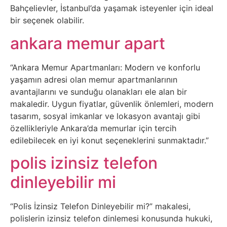
Bahçelievler, İstanbul’da yaşamak isteyenler için ideal
Tasarım
bir seçenek olabilir.
ankara memur apart
Güvenlik
“Ankara Memur Apartmanları: Modern ve konforlu
Haber
yaşamın adresi olan memur apartmanlarının
avantajlarını ve sunduğu olanakları ele alan bir
Hayvanlar
makaledir. Uygun fiyatlar, güvenlik önlemleri, modern
tasarım, sosyal imkanlar ve lokasyon avantajı gibi
Hobi
özellikleriyle Ankara’da memurlar için tercih
edilebilecek en iyi konut seçeneklerini sunmaktadır.”
Hosting
polis izinsiz telefon
Hukuk
dinleyebilir mi
İnstagram
“Polis İzinsiz Telefon Dinleyebilir mi?” makalesi,
polislerin izinsiz telefon dinlemesi konusunda hukuki,