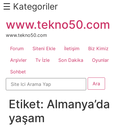
☰ Kategoriler
İçeriğe
www.tekno50.com
Daha
atla
Fazlası
İçin
www.tekno50.com
Aşağı
Forum
Siteni Ekle
İletişim
Biz Kimiz
Kaydır
Android
Arşivler
Tv İzle
Son Dakika
Oyunlar
Sohbet
Apk
Arabalar
Etiket:
Almanya’da
Bankacılık
yaşam
İşlemleri