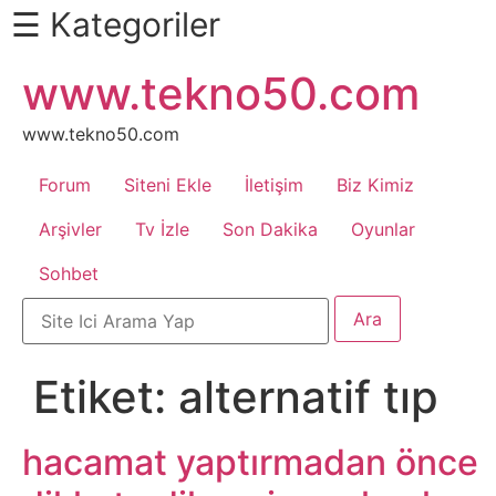
☰ Kategoriler
İçeriğe
www.tekno50.com
Daha
atla
Fazlası
İçin
www.tekno50.com
Aşağı
Forum
Siteni Ekle
İletişim
Biz Kimiz
Kaydır
Android
Arşivler
Tv İzle
Son Dakika
Oyunlar
Sohbet
Apk
Arabalar
Etiket:
alternatif tıp
Bankacılık
İşlemleri
hacamat yaptırmadan önce