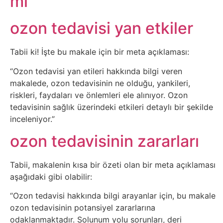
mi
Sosyal
Medyalar
ozon tedavisi yan etkiler
Din
Tabii ki! İşte bu makale için bir meta açıklaması:
Dokümanlar
“Ozon tedavisi yan etileri hakkında bilgi veren
makalede, ozon tedavisinin ne olduğu, yankileri,
riskleri, faydaları ve önlemleri ele alınıyor. Ozon
Domain
tedavisinin sağlık üzerindeki etkileri detaylı bir şekilde
inceleniyor.”
Download
ozon tedavisinin zararları
E-
Tabii, makalenin kısa bir özeti olan bir meta açıklaması
Devlet
aşağıdaki gibi olabilir:
Eğitim
“Ozon tedavisi hakkında bilgi arayanlar için, bu makale
ozon tedavisinin potansiyel zararlarına
odaklanmaktadır. Solunum yolu sorunları, deri