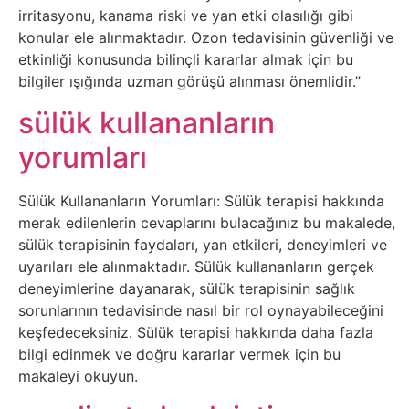
Elektronik
irritasyonu, kanama riski ve yan etki olasılığı gibi
Cihazlar
konular ele alınmaktadır. Ozon tedavisinin güvenliği ve
etkinliği konusunda bilinçli kararlar almak için bu
Facebook
bilgiler ışığında uzman görüşü alınması önemlidir.”
sülük kullananların
Felsefe
yorumları
Finans
Sülük Kullananların Yorumları: Sülük terapisi hakkında
merak edilenlerin cevaplarını bulacağınız bu makalede,
Genel
sülük terapisinin faydaları, yan etkileri, deneyimleri ve
uyarıları ele alınmaktadır. Sülük kullananların gerçek
Gezi
deneyimlerine dayanarak, sülük terapisinin sağlık
sorunlarının tedavisinde nasıl bir rol oynayabileceğini
Gizem
keşfedeceksiniz. Sülük terapisi hakkında daha fazla
bilgi edinmek ve doğru kararlar vermek için bu
Grafik
makaleyi okuyun.
&