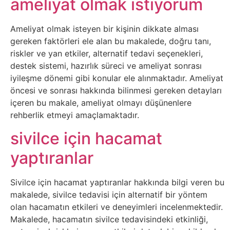
ameliyat olmak istiyorum
Tasarım
Ameliyat olmak isteyen bir kişinin dikkate alması
gereken faktörleri ele alan bu makalede, doğru tanı,
Güvenlik
riskler ve yan etkiler, alternatif tedavi seçenekleri,
destek sistemi, hazırlık süreci ve ameliyat sonrası
Haber
iyileşme dönemi gibi konular ele alınmaktadır. Ameliyat
öncesi ve sonrası hakkında bilinmesi gereken detayları
Hayvanlar
içeren bu makale, ameliyat olmayı düşünenlere
rehberlik etmeyi amaçlamaktadır.
Hobi
sivilce için hacamat
Hosting
yaptıranlar
Hukuk
Sivilce için hacamat yaptıranlar hakkında bilgi veren bu
makalede, sivilce tedavisi için alternatif bir yöntem
İnstagram
olan hacamatın etkileri ve deneyimleri incelenmektedir.
Makalede, hacamatın sivilce tedavisindeki etkinliği,