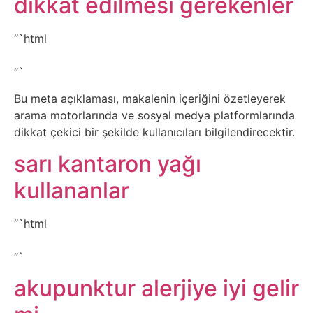
dikkat edilmesi gerekenler
Belgesel
Bilgi
“`html
“`
Bilgisayar
Bu meta açıklaması, makalenin içeriğini özetleyerek
Bilim
arama motorlarında ve sosyal medya platformlarında
dikkat çekici bir şekilde kullanıcıları bilgilendirecektir.
Bitcoin
sarı kantaron yağı
kullananlar
Bitkiler
“`html
Çizgi
Film
“`
akupunktur alerjiye iyi gelir
Diğer