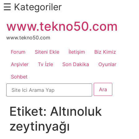
☰ Kategoriler
İçeriğe
www.tekno50.com
Daha
atla
Fazlası
İçin
www.tekno50.com
Aşağı
Forum
Siteni Ekle
İletişim
Biz Kimiz
Kaydır
Android
Arşivler
Tv İzle
Son Dakika
Oyunlar
Sohbet
Apk
Arabalar
Etiket:
Altınoluk
Bankacılık
zeytinyağı
İşlemleri