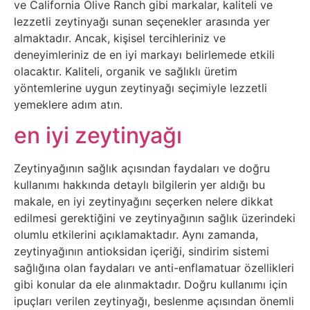
ve California Olive Ranch gibi markalar, kaliteli ve
Tasarım
lezzetli zeytinyağı sunan seçenekler arasında yer
almaktadır. Ancak, kişisel tercihleriniz ve
deneyimleriniz de en iyi markayı belirlemede etkili
Güvenlik
olacaktır. Kaliteli, organik ve sağlıklı üretim
yöntemlerine uygun zeytinyağı seçimiyle lezzetli
Haber
yemeklere adım atın.
en iyi zeytinyağı
Hayvanlar
Hobi
Zeytinyağının sağlık açısından faydaları ve doğru
kullanımı hakkında detaylı bilgilerin yer aldığı bu
makale, en iyi zeytinyağını seçerken nelere dikkat
Hosting
edilmesi gerektiğini ve zeytinyağının sağlık üzerindeki
olumlu etkilerini açıklamaktadır. Aynı zamanda,
Hukuk
zeytinyağının antioksidan içeriği, sindirim sistemi
sağlığına olan faydaları ve anti-enflamatuar özellikleri
İnstagram
gibi konular da ele alınmaktadır. Doğru kullanımı için
ipuçları verilen zeytinyağı, beslenme açısından önemli