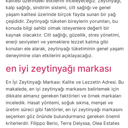
Elektronik
kalitesi üzerindeki etkilerini inceleyeceğiz. Zeytinyağı,
kalp sağlığı, sindirim sistemi, cilt sağlığı ve genel
Cihazlar
yaşam kalitesi üzerinde birçok fayda sunan bir yağ
çeşididir. Zeytinyağı tüketen bireylerin yorumları, bu
Facebook
konuda bilgi sahibi olmak isteyenlere değerli bir
kaynak olacaktır. Cilt sağlığı, güzellik, stres yönetimi,
Felsefe
enerji seviyeleri ve yemeklere lezzet katma gibi
konuları ele alarak, zeytinyağı tüketiminin genel yaşam
Finans
deneyimine olan etkilerini açıklayacağız.
en iyi zeytinyağı markası
Genel
En İyi Zeytinyağı Markası: Kalite ve Lezzetin Adresi. Bu
Gezi
makalede, en iyi zeytinyağı markasını belirlemek için
dikkate almanız gereken faktörleri ve örnek markaları
Gizem
inceledik. Hasat yöntemi, soğuk sıkma, menşei ve
üretim süreci gibi faktörler, en iyi zeytinyağı markasını
Grafik
seçerken göz önünde bulundurmanız gereken önemli
kriterlerdir. Filippo Berio, Terra Delyssa, Olea Estates
&