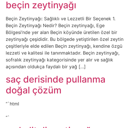
Belgesel
beçin zeytinyağı
Bilgi
Beçin Zeytinyağı: Sağlıklı ve Lezzetli Bir Seçenek 1.
Beçin Zeytinyağı Nedir? Beçin zeytinyağı, Ege
Bilgisayar
Bölgesi’nde yer alan Beçin köyünde üretilen özel bir
zeytinyağı çeşididir. Bu bölgede yetiştirilen özel zeytin
Bilim
çeşitleriyle elde edilen Beçin zeytinyağı, kendine özgü
lezzeti ve kalitesi ile tanınmaktadır. Beçin zeytinyağı,
sofralık zeytinyağı kategorisinde yer alır ve sağlık
Bitcoin
açısından oldukça faydalı bir yağ […]
Bitkiler
saç derisinde pullanma
doğal çözüm
Çizgi
Film
“`html
Diğer
“`