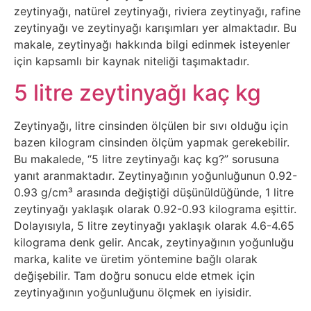
zeytinyağı, natürel zeytinyağı, riviera zeytinyağı, rafine
Psikoloji
zeytinyağı ve zeytinyağı karışımları yer almaktadır. Bu
makale, zeytinyağı hakkında bilgi edinmek isteyenler
Sağlık
için kapsamlı bir kaynak niteliği taşımaktadır.
5 litre zeytinyağı kaç kg
Scriptler
Seo
Zeytinyağı, litre cinsinden ölçülen bir sıvı olduğu için
bazen kilogram cinsinden ölçüm yapmak gerekebilir.
Bu makalede, “5 litre zeytinyağı kaç kg?” sorusuna
Sigorta
yanıt aranmaktadır. Zeytinyağının yoğunluğunun 0.92-
0.93 g/cm³ arasında değiştiği düşünüldüğünde, 1 litre
Sinema
zeytinyağı yaklaşık olarak 0.92-0.93 kilograma eşittir.
Dolayısıyla, 5 litre zeytinyağı yaklaşık olarak 4.6-4.65
Spor
kilograma denk gelir. Ancak, zeytinyağının yoğunluğu
marka, kalite ve üretim yöntemine bağlı olarak
Tarih
değişebilir. Tam doğru sonucu elde etmek için
zeytinyağının yoğunluğunu ölçmek en iyisidir.