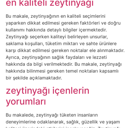
en kaliteli zeytinyağı
Sosyal
Medyalar
Bu makale, zeytinyağının en kaliteli seçimlerini
yaparken dikkat edilmesi gereken faktörleri ve doğru
Din
kullanımı hakkında detaylı bilgiler içermektedir.
Zeytinyağı seçerken kaliteyi belirleyen unsurlar,
Dokümanlar
saklama koşulları, tüketim miktarı ve sahte ürünlere
karşı dikkat edilmesi gereken noktalar ele alınmaktadır.
Domain
Ayrıca, zeytinyağının sağlık faydaları ve lezzeti
hakkında da bilgi verilmektedir. Bu makale, zeytinyağı
hakkında bilinmesi gereken temel noktaları kapsamlı
Download
bir şekilde açıklamaktadır.
E-
zeytinyağı içenlerin
Devlet
yorumları
Eğitim
Bu makalede, zeytinyağı tüketen insanların
deneyimlerine odaklanarak, sağlık, güzellik ve yaşam