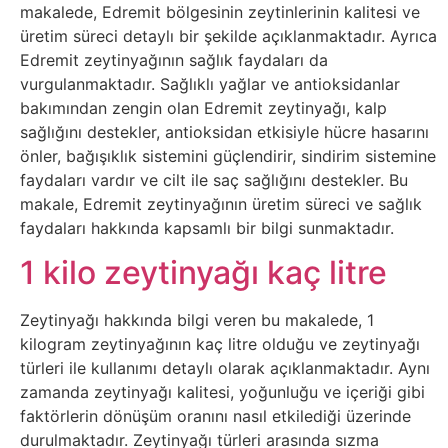
makalede, Edremit bölgesinin zeytinlerinin kalitesi ve
Sanat
üretim süreci detaylı bir şekilde açıklanmaktadır. Ayrıca
Edremit zeytinyağının sağlık faydaları da
Metaverse
vurgulanmaktadır. Sağlıklı yağlar ve antioksidanlar
bakımından zengin olan Edremit zeytinyağı, kalp
Mobil
sağlığını destekler, antioksidan etkisiyle hücre hasarını
önler, bağışıklık sistemini güçlendirir, sindirim sistemine
faydaları vardır ve cilt ile saç sağlığını destekler. Bu
Müzik
makale, Edremit zeytinyağının üretim süreci ve sağlık
faydaları hakkında kapsamlı bir bilgi sunmaktadır.
Nft
1 kilo zeytinyağı kaç litre
Oyun
Zeytinyağı hakkında bilgi veren bu makalede, 1
Projeler
kilogram zeytinyağının kaç litre olduğu ve zeytinyağı
türleri ile kullanımı detaylı olarak açıklanmaktadır. Aynı
ve
zamanda zeytinyağı kalitesi, yoğunluğu ve içeriği gibi
Fikirler
faktörlerin dönüşüm oranını nasıl etkilediği üzerinde
durulmaktadır. Zeytinyağı türleri arasında sızma