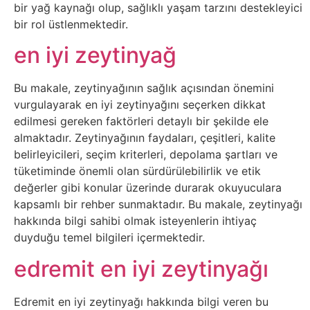
İnternet
bir yağ kaynağı olup, sağlıklı yaşam tarzını destekleyici
bir rol üstlenmektedir.
İnternetten
en iyi zeytinyağ
Para
Bu makale, zeytinyağının sağlık açısından önemini
Kazanma
vurgulayarak en iyi zeytinyağını seçerken dikkat
edilmesi gereken faktörleri detaylı bir şekilde ele
Kadın
almaktadır. Zeytinyağının faydaları, çeşitleri, kalite
belirleyicileri, seçim kriterleri, depolama şartları ve
Kim
tüketiminde önemli olan sürdürülebilirlik ve etik
değerler gibi konular üzerinde durarak okuyuculara
Kimdir
kapsamlı bir rehber sunmaktadır. Bu makale, zeytinyağı
hakkında bilgi sahibi olmak isteyenlerin ihtiyaç
Kitap
duyduğu temel bilgileri içermektedir.
edremit en iyi zeytinyağı
Komedi
Kültür
Edremit en iyi zeytinyağı hakkında bilgi veren bu