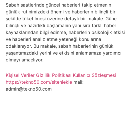
Belgesel
Sabah saatlerinde güncel haberleri takip etmenin
günlük rutinimizdeki önemi ve haberlerin bilinçli bir
Bilgi
şekilde tüketilmesi üzerine detaylı bir makale. Güne
bilinçli ve hazırlıklı başlamanın yanı sıra farklı haber
Bilgisayar
kaynaklarından bilgi edinme, haberlerin psikolojik etkisi
ve haberleri analiz etme yeteneği konularına
Bilim
odaklanıyor. Bu makale, sabah haberlerinin günlük
yaşantımızdaki yerini ve etkisini anlamamıza yardımcı
olmayı amaçlıyor.
Bitcoin
Kişisel Veriler
Gizlilik Politikası
Kullanıcı Sözleşmesi
Bitkiler
https://tekno50.com/siteniekle
mail:
admin@tekno50.com
Çizgi
Film
Diğer