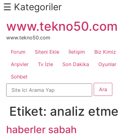
☰ Kategoriler
İçeriğe
www.tekno50.com
Daha
atla
Fazlası
İçin
www.tekno50.com
Aşağı
Forum
Siteni Ekle
İletişim
Biz Kimiz
Kaydır
Android
Arşivler
Tv İzle
Son Dakika
Oyunlar
Sohbet
Apk
Arabalar
Etiket:
analiz etme
Bankacılık
İşlemleri
haberler sabah