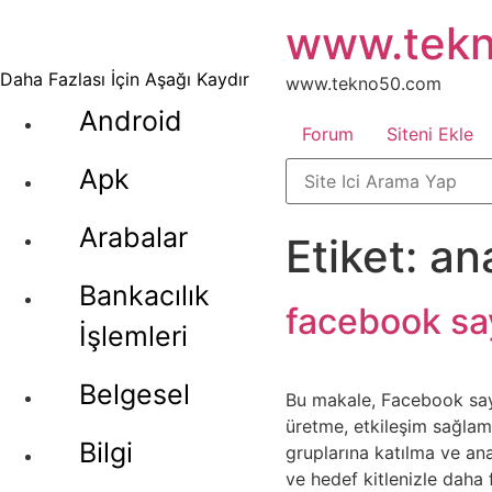
İçeriğe
www.tek
atla
Daha Fazlası İçin Aşağı Kaydır
www.tekno50.com
Android
Forum
Siteni Ekle
Apk
Arabalar
Etiket:
ana
Bankacılık
facebook sa
İşlemleri
Belgesel
Bu makale, Facebook sayfa
üretme, etkileşim sağlam
Bilgi
gruplarına katılma ve ana
ve hedef kitlenizle daha f