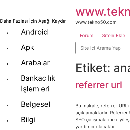
İçeriğe
www.tek
atla
Daha Fazlası İçin Aşağı Kaydır
www.tekno50.com
Android
Forum
Siteni Ekle
Apk
Arabalar
Etiket:
ana
Bankacılık
referrer url
İşlemleri
Belgesel
Bu makale, referrer URL’n
açıklamaktadır. Referrer U
Bilgi
SEO çalışmalarınızı iyile
yardımcı olacaktır.