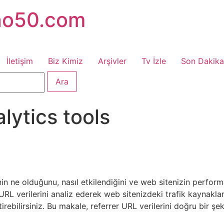
no50.com
İletişim
Biz Kimiz
Arşivler
Tv İzle
Son Dakika
lytics tools
in ne olduğunu, nasıl etkilendiğini ve web sitenizin performan
RL verilerini analiz ederek web sitenizdeki trafik kaynakların
ştirebilirsiniz. Bu makale, referrer URL verilerini doğru bir 