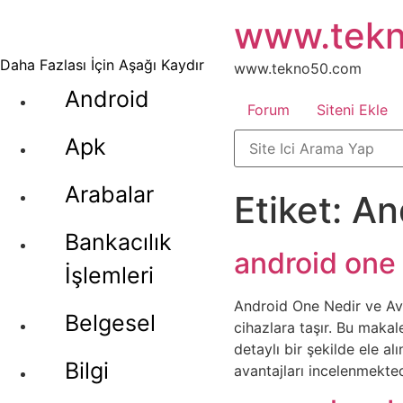
İçeriğe
www.tek
atla
Daha Fazlası İçin Aşağı Kaydır
www.tekno50.com
Android
Forum
Siteni Ekle
Apk
Arabalar
Etiket:
An
Bankacılık
android one 
İşlemleri
Android One Nedir ve Ava
Belgesel
cihazlara taşır. Bu maka
detaylı bir şekilde ele a
Bilgi
avantajları incelenmekted