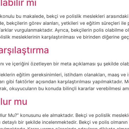
labilir mi
 konulu bu makalede, bekçi ve polislik meslekleri arasındaki f
 bekçilerin görev alanları, yetkileri ve eğitim süreçleri ile 
farklar vurgulanmaktadır. Ayrıca, bekçilerin polis olabilme ol
lik mesleklerinin karşılaştırılması ve birinden diğerine geçi
arşılaştırma
nı ve içeriğini özetleyen bir meta açıklaması şu şekilde olabi
eklerin eğitim gereksinimleri, istihdam olanakları, maaş ve i
tları gibi faktörler açısından karşılaştırılması yapılmaktadır
arak, okuyucuların bu konuda bilinçli kararlar verebilmesi a
olur mu
lur Mu?” konusunu ele almaktadır. Bekçi ve polislik meslekleri
ı detaylı bir şekilde incelenmektedir. Bekçi ve polis olmanın 
urulmaktadır. Karar verme sürecinde adayların dikkate alma