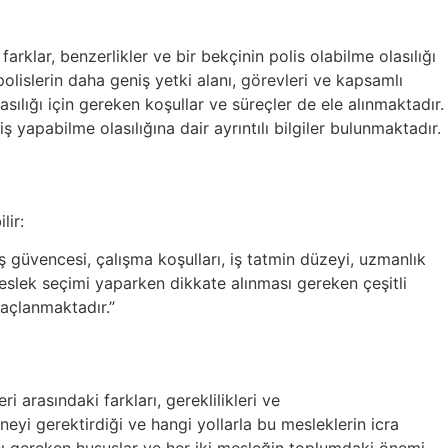
arklar, benzerlikler ve bir bekçinin polis olabilme olasılığı
polislerin daha geniş yetki alanı, görevleri ve kapsamlı
asılığı için gereken koşullar ve süreçler de ele alınmaktadır.
ş yapabilme olasılığına dair ayrıntılı bilgiler bulunmaktadır.
lir:
ş güvencesi, çalışma koşulları, iş tatmin düzeyi, uzmanlık
. Meslek seçimi yaparken dikkate alınması gereken çeşitli
maçlanmaktadır.”
 arasındaki farkları, gereklilikleri ve
neyi gerektirdiği ve hangi yollarla bu mesleklerin icra
sı gereken hususlar ve her iki mesleğin toplumdaki önemi