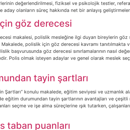
erinin değerlendirilmesi, fiziksel ve psikolojik testler, refe
e aday olanların süreç hakkında net bir anlayış geliştirmele
için göz derecesi
cesi makalesi, polislik mesleğine ilgi duyan bireylerin göz
Makalede, polislik için göz derecesi kavramı tanıtılmakta ve
lislik başvurusunda göz derecesi sınırlamalarının nasıl değer
dir. Polis olmak isteyen adaylar ve genel olarak meslek se
undan tayin şartları
 Şartları” konulu makalede, eğitim seviyesi ve uzmanlık alan
 eğitim durumundan tayin şartlarının avantajları ve çeşitli
ışanları seçme ve işe alma süreçlerine ışık tutarken, çalışanla
s taban puanları