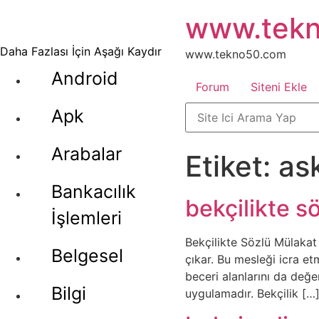
İçeriğe
www.tek
atla
Daha Fazlası İçin Aşağı Kaydır
www.tekno50.com
Android
Forum
Siteni Ekle
Apk
Arabalar
Etiket:
as
Bankacılık
bekçilikte s
İşlemleri
Bekçilikte Sözlü Mülakat
Belgesel
çıkar. Bu mesleği icra etm
beceri alanlarını da değe
Bilgi
uygulamadır. Bekçilik […