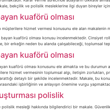
e, bekçilik ve polislik mesleklerine ilgi duyan bireyler için 
bayan kuaförü olması
 müşterilere hizmet vermesi konusunu ele alan makalenin met
 bayan kuaförü olması konusu incelenmektedir. Cinsiyet roll
 bir erkeğin neden bu alanda çalışabileceği, toplumsal tepk
bayan kuaförü olması
ayan kuaförü olması konusunu ele almakta ve bu durumun av
ere hizmet vermesinin toplumsal algı, iletişim zorlukları, pro
yarattığı detaylı bir şekilde incelenmektedir. Makale, bu kon
 arasındaki işbirliğinin ve anlayışın önemine vurgu yapmaktad
uşturması polislik
polislik mesleği hakkında bilgilendirici bir makale. Güvenli