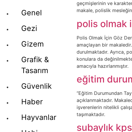
geçmişlerinin ve karakterl
makale, polislik mesleğin
Genel
polis olmak 
Gezi
Polis Olmak İçin Göz Dere
Gizem
amaçlayan bir makaledir. 
durulmaktadır. Ayrıca, po
Grafik &
konulara da değinilmekte
amacıyla hazırlanmıştır.
Tasarım
eğitim durum
Güvenlik
“Eğitim Durumundan Tayin
açıklanmaktadır. Makalede
Haber
işverenlerin nitelikli çal
taşımaktadır.
Hayvanlar
subaylık kps