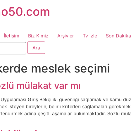
no50.com
İletişim
Biz Kimiz
Arşivler
Tv İzle
Son Dakika
kerde meslek seçimi
özlü mülakat var mı
 Uygulaması Giriş Bekçilik, güvenliği sağlamak ve kamu düz
ek isteyen bireylerin, belirli kriterleri sağlamaları gerekmekte
rlendirmek adına çeşitli aşamalar bulunmaktadır. Sözlü mülak
]