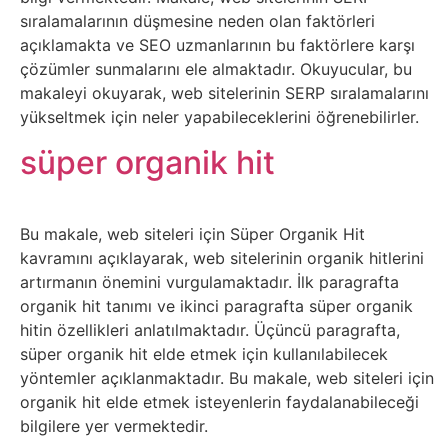
Sosyal
sıralamalarının düşmesine neden olan faktörleri
Medyalar
açıklamakta ve SEO uzmanlarının bu faktörlere karşı
çözümler sunmalarını ele almaktadır. Okuyucular, bu
Din
makaleyi okuyarak, web sitelerinin SERP sıralamalarını
yükseltmek için neler yapabileceklerini öğrenebilirler.
Dokümanlar
süper organik hit
Domain
Bu makale, web siteleri için Süper Organik Hit
Download
kavramını açıklayarak, web sitelerinin organik hitlerini
artırmanın önemini vurgulamaktadır. İlk paragrafta
E-
organik hit tanımı ve ikinci paragrafta süper organik
hitin özellikleri anlatılmaktadır. Üçüncü paragrafta,
Devlet
süper organik hit elde etmek için kullanılabilecek
yöntemler açıklanmaktadır. Bu makale, web siteleri için
Eğitim
organik hit elde etmek isteyenlerin faydalanabileceği
bilgilere yer vermektedir.