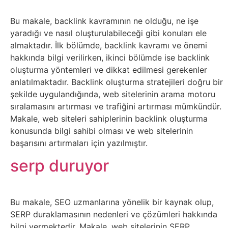
Belgesel
Bu makale, backlink kavramının ne olduğu, ne işe
Bilgi
yaradığı ve nasıl oluşturulabileceği gibi konuları ele
almaktadır. İlk bölümde, backlink kavramı ve önemi
Bilgisayar
hakkında bilgi verilirken, ikinci bölümde ise backlink
oluşturma yöntemleri ve dikkat edilmesi gerekenler
Bilim
anlatılmaktadır. Backlink oluşturma stratejileri doğru bir
şekilde uygulandığında, web sitelerinin arama motoru
sıralamasını artırması ve trafiğini artırması mümkündür.
Bitcoin
Makale, web siteleri sahiplerinin backlink oluşturma
konusunda bilgi sahibi olması ve web sitelerinin
Bitkiler
başarısını artırmaları için yazılmıştır.
serp duruyor
Çizgi
Film
Bu makale, SEO uzmanlarına yönelik bir kaynak olup,
Diğer
SERP duraklamasının nedenleri ve çözümleri hakkında
bilgi vermektedir. Makale, web sitelerinin SERP