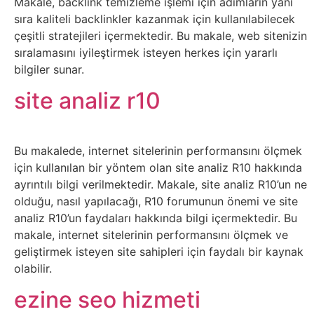
Makale, backlink temizleme işlemi için adımların yanı
sıra kaliteli backlinkler kazanmak için kullanılabilecek
Tasarım
çeşitli stratejileri içermektedir. Bu makale, web sitenizin
sıralamasını iyileştirmek isteyen herkes için yararlı
Güvenlik
bilgiler sunar.
site analiz r10
Haber
Hayvanlar
Bu makalede, internet sitelerinin performansını ölçmek
için kullanılan bir yöntem olan site analiz R10 hakkında
Hobi
ayrıntılı bilgi verilmektedir. Makale, site analiz R10’un ne
olduğu, nasıl yapılacağı, R10 forumunun önemi ve site
Hosting
analiz R10’un faydaları hakkında bilgi içermektedir. Bu
makale, internet sitelerinin performansını ölçmek ve
Hukuk
geliştirmek isteyen site sahipleri için faydalı bir kaynak
olabilir.
İnstagram
ezine seo hizmeti