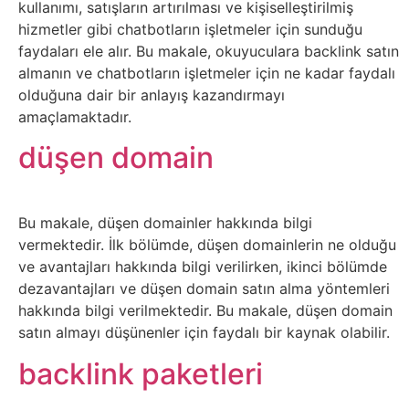
kullanımı, satışların artırılması ve kişiselleştirilmiş
Sanat
hizmetler gibi chatbotların işletmeler için sunduğu
faydaları ele alır. Bu makale, okuyuculara backlink satın
Metaverse
almanın ve chatbotların işletmeler için ne kadar faydalı
olduğuna dair bir anlayış kazandırmayı
amaçlamaktadır.
Mobil
düşen domain
Müzik
Nft
Bu makale, düşen domainler hakkında bilgi
vermektedir. İlk bölümde, düşen domainlerin ne olduğu
Oyun
ve avantajları hakkında bilgi verilirken, ikinci bölümde
dezavantajları ve düşen domain satın alma yöntemleri
hakkında bilgi verilmektedir. Bu makale, düşen domain
Projeler
satın almayı düşünenler için faydalı bir kaynak olabilir.
ve
backlink paketleri
Fikirler