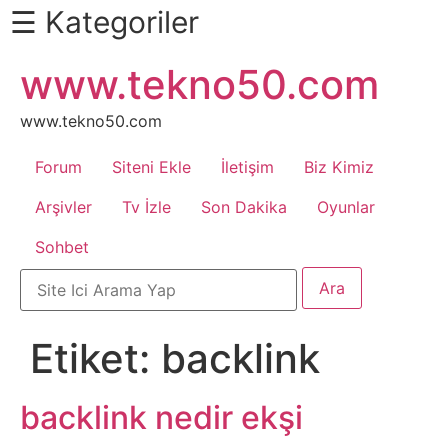
☰ Kategoriler
İçeriğe
www.tekno50.com
Daha
atla
Fazlası
İçin
www.tekno50.com
Aşağı
Forum
Siteni Ekle
İletişim
Biz Kimiz
Kaydır
Android
Arşivler
Tv İzle
Son Dakika
Oyunlar
Sohbet
Apk
Arabalar
Etiket:
backlink
Bankacılık
İşlemleri
backlink nedir ekşi