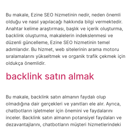
İnternet
Bu makale, Ezine SEO hizmetinin nedir, neden önemli
İnternetten
olduğu ve nasıl yapılacağı hakkında bilgi vermektedir.
Para
Anahtar kelime araştırması, başlık ve içerik oluşturma,
backlink oluşturma, makalelerin indekslenmesi ve
Kazanma
düzenli güncelleme, Ezine SEO hizmetinin temel
adımlarıdır. Bu hizmet, web sitelerinin arama motoru
Kadın
sıralamalarını yükseltmek ve organik trafik çekmek için
oldukça önemlidir.
Kim
backlink satın almak
Kimdir
Kitap
Bu makale, backlink satın almanın faydalı olup
olmadığına dair gerçekleri ve yanıtları ele alır. Ayrıca,
Komedi
chatbotların işletmeler için önemini ve faydalarını
inceler. Backlink satın almanın potansiyel faydaları ve
dezavantajlarını, chatbotların müşteri hizmetlerindeki
Kültür