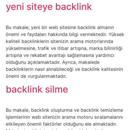
Elektronik
yeni siteye backlink
Cihazlar
Facebook
Bu makale, yeni bir web sitesine backlink almanın
önemi ve faydaları hakkında bilgi vermektedir. Yüksek
Felsefe
kaliteli backlinklerin sitenizin arama motorlarında
yükselmesine, trafik ve itibar artışına, marka bilinirliği
artışına ve rekabet avantajı sağlamasına yardımcı
Finans
olduğunu açıklamaktadır. Ayrıca, makalede
backlinklerin nasıl alınabileceği ve backlink kalitesinin
Genel
önemi de vurgulanmaktadır.
backlink silme
Gezi
Gizem
Bu makale, backlink oluşturma ve backlink temizleme
işlemlerinin web sitenizin arama motoru sıralamalarını
Grafik
etkileyen önemli faktörler olduğunu ele almaktadır.
&