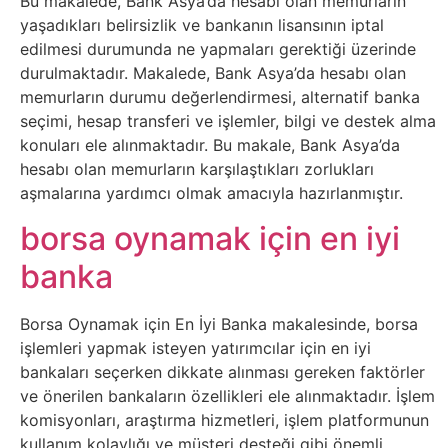
Sosyal
Bu makalede, Bank Asya’da hesabı olan memurların
yaşadıkları belirsizlik ve bankanın lisansının iptal
Medyalar
edilmesi durumunda ne yapmaları gerektiği üzerinde
durulmaktadır. Makalede, Bank Asya’da hesabı olan
Din
memurların durumu değerlendirmesi, alternatif banka
seçimi, hesap transferi ve işlemler, bilgi ve destek alma
Dokümanlar
konuları ele alınmaktadır. Bu makale, Bank Asya’da
hesabı olan memurların karşılaştıkları zorlukları
aşmalarına yardımcı olmak amacıyla hazırlanmıştır.
Domain
borsa oynamak için en iyi
Download
banka
E-
Borsa Oynamak için En İyi Banka makalesinde, borsa
Devlet
işlemleri yapmak isteyen yatırımcılar için en iyi
bankaları seçerken dikkate alınması gereken faktörler
Eğitim
ve önerilen bankaların özellikleri ele alınmaktadır. İşlem
komisyonları, araştırma hizmetleri, işlem platformunun
kullanım kolaylığı ve müşteri desteği gibi önemli