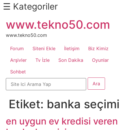
☰ Kategoriler
İçeriğe
www.tekno50.com
Daha
atla
Fazlası
İçin
www.tekno50.com
Aşağı
Forum
Siteni Ekle
İletişim
Biz Kimiz
Kaydır
Android
Arşivler
Tv İzle
Son Dakika
Oyunlar
Sohbet
Apk
Arabalar
Etiket:
banka seçimi
Bankacılık
İşlemleri
en uygun ev kredisi veren