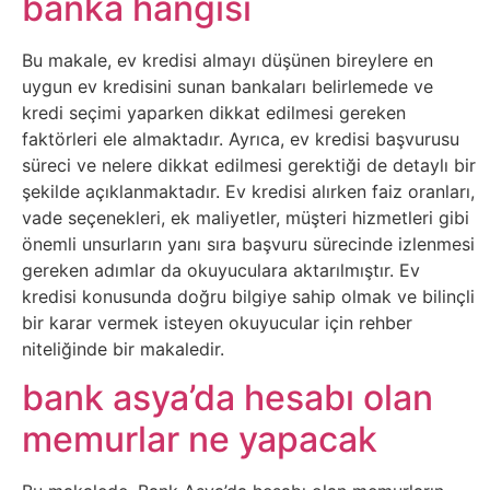
banka hangisi
Belgesel
Bilgi
Bu makale, ev kredisi almayı düşünen bireylere en
uygun ev kredisini sunan bankaları belirlemede ve
kredi seçimi yaparken dikkat edilmesi gereken
Bilgisayar
faktörleri ele almaktadır. Ayrıca, ev kredisi başvurusu
süreci ve nelere dikkat edilmesi gerektiği de detaylı bir
Bilim
şekilde açıklanmaktadır. Ev kredisi alırken faiz oranları,
vade seçenekleri, ek maliyetler, müşteri hizmetleri gibi
Bitcoin
önemli unsurların yanı sıra başvuru sürecinde izlenmesi
gereken adımlar da okuyuculara aktarılmıştır. Ev
Bitkiler
kredisi konusunda doğru bilgiye sahip olmak ve bilinçli
bir karar vermek isteyen okuyucular için rehber
niteliğinde bir makaledir.
Çizgi
bank asya’da hesabı olan
Film
memurlar ne yapacak
Diğer