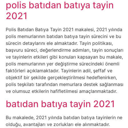
Belgesel
polis batıdan batıya tayin
2021
Bilgi
Polis Batıdan Batıya Tayin 2021 makalesi, 2021 yılında
Bilgisayar
polis memurlarının batıdan batıya tayin sürecini ve bu
sürecin detaylarını ele almaktadır. Tayin politikası,
Bilim
başvuru süreci, değerlendirme adımları, tayin sonuçları
ve tayinlerin etkileri gibi konuları kapsayan bu makale,
Bitcoin
polis memurlarının yer değiştirme sürecindeki önemli
faktörleri açıklamaktadır. Tayinlerin adil, şeffaf ve
Bitkiler
objektif bir şekilde gerçekleştirilmesi hedeflenirken,
polis teşkilatı tarafından memurlara destek sağlanması
ve olumsuz etkilerin hafifletilmesi amaçlanmaktadır.
Çizgi
batıdan batıya tayin 2021
Film
Diğer
Bu makalede, 2021 yılında batıdan batıya tayinlerin ne
olduğu, avantajları ve zorlukları ele alınmaktadır.