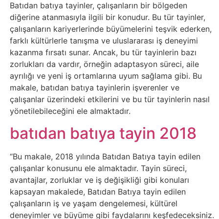
Sosyal
Batıdan batıya tayinler, çalışanların bir bölgeden
diğerine atanmasıyla ilgili bir konudur. Bu tür tayinler,
Medyalar
çalışanların kariyerlerinde büyümelerini teşvik ederken,
farklı kültürlerle tanışma ve uluslararası iş deneyimi
Din
kazanma fırsatı sunar. Ancak, bu tür tayinlerin bazı
zorlukları da vardır, örneğin adaptasyon süreci, aile
Dokümanlar
ayrılığı ve yeni iş ortamlarına uyum sağlama gibi. Bu
makale, batıdan batıya tayinlerin işverenler ve
Domain
çalışanlar üzerindeki etkilerini ve bu tür tayinlerin nasıl
yönetilebileceğini ele almaktadır.
Download
batıdan batıya tayin 2018
E-
“Bu makale, 2018 yılında Batıdan Batıya tayin edilen
Devlet
çalışanlar konusunu ele almaktadır. Tayin süreci,
avantajlar, zorluklar ve iş değişikliği gibi konuları
Eğitim
kapsayan makalede, Batıdan Batıya tayin edilen
çalışanların iş ve yaşam dengelemesi, kültürel
deneyimler ve büyüme gibi faydalarını keşfedeceksiniz.