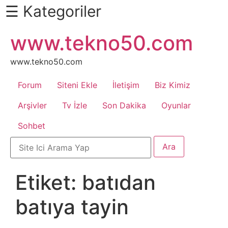
☰ Kategoriler
İçeriğe
www.tekno50.com
Daha
atla
Fazlası
İçin
www.tekno50.com
Aşağı
Forum
Siteni Ekle
İletişim
Biz Kimiz
Kaydır
Android
Arşivler
Tv İzle
Son Dakika
Oyunlar
Sohbet
Apk
Arabalar
Etiket:
batıdan
Bankacılık
batıya tayin
İşlemleri