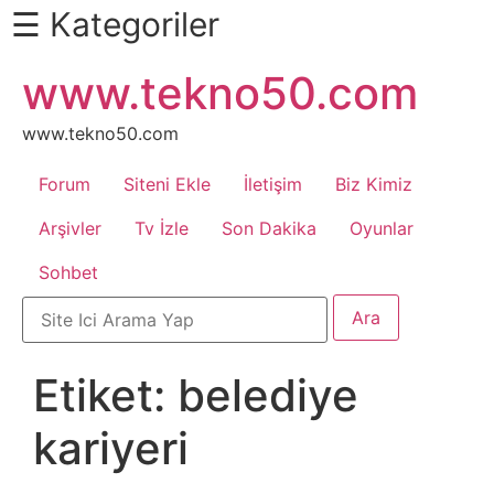
☰ Kategoriler
İçeriğe
www.tekno50.com
Daha
atla
Fazlası
İçin
www.tekno50.com
Aşağı
Forum
Siteni Ekle
İletişim
Biz Kimiz
Kaydır
Android
Arşivler
Tv İzle
Son Dakika
Oyunlar
Sohbet
Apk
Arabalar
Etiket:
belediye
Bankacılık
kariyeri
İşlemleri