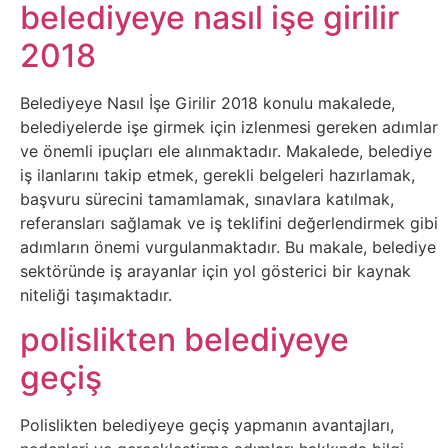
Belgesel
belediyeye nasıl işe girilir
2018
Bilgi
Belediyeye Nasıl İşe Girilir 2018 konulu makalede,
Bilgisayar
belediyelerde işe girmek için izlenmesi gereken adımlar
ve önemli ipuçları ele alınmaktadır. Makalede, belediye
Bilim
iş ilanlarını takip etmek, gerekli belgeleri hazırlamak,
başvuru sürecini tamamlamak, sınavlara katılmak,
Bitcoin
referansları sağlamak ve iş teklifini değerlendirmek gibi
adımların önemi vurgulanmaktadır. Bu makale, belediye
Bitkiler
sektöründe iş arayanlar için yol gösterici bir kaynak
niteliği taşımaktadır.
Çizgi
polislikten belediyeye
Film
geçiş
Diğer
Polislikten belediyeye geçiş yapmanın avantajları,