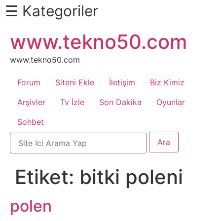
☰ Kategoriler
İçeriğe
www.tekno50.com
Daha
atla
Fazlası
İçin
www.tekno50.com
Aşağı
Forum
Siteni Ekle
İletişim
Biz Kimiz
Kaydır
Android
Arşivler
Tv İzle
Son Dakika
Oyunlar
Sohbet
Apk
Arabalar
Etiket:
bitki poleni
Bankacılık
İşlemleri
polen