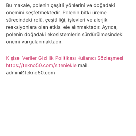
Belgesel
Bu makale, polenin çeşitli yönlerini ve doğadaki
önemini keşfetmektedir. Polenin bitki üreme
Bilgi
sürecindeki rolü, çeşitliliği, işlevleri ve alerjik
reaksiyonlara olan etkisi ele alınmaktadır. Ayrıca,
Bilgisayar
polenin doğadaki ekosistemlerin sürdürülmesindeki
önemi vurgulanmaktadır.
Bilim
Kişisel Veriler
Gizlilik Politikası
Kullanıcı Sözleşmesi
Bitcoin
https://tekno50.com/siteniekle
mail:
admin@tekno50.com
Bitkiler
Çizgi
Film
Diğer