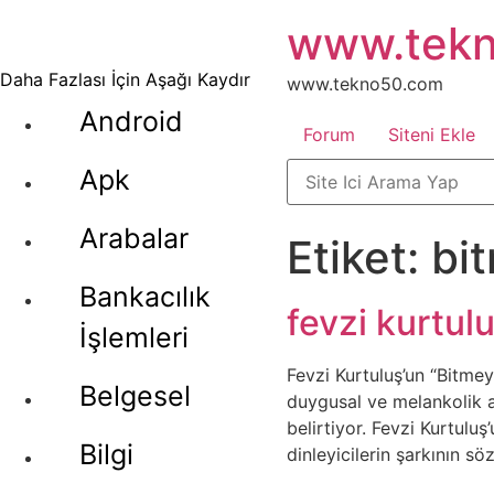
İçeriğe
www.tek
atla
Daha Fazlası İçin Aşağı Kaydır
www.tekno50.com
Android
Forum
Siteni Ekle
Apk
Arabalar
Etiket:
bi
Bankacılık
fevzi kurtul
İşlemleri
Fevzi Kurtuluş’un “Bitmey
Belgesel
duygusal ve melankolik a
belirtiyor. Fevzi Kurtulu
Bilgi
dinleyicilerin şarkının sö