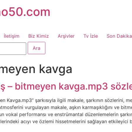
no50.com
İletişim
Biz Kimiz
Arşivler
Tv İzle
Son Dakika
tmeyen kavga
uş – bitmeyen kavga.mp3 sözle
en Kavga.mp3” şarkısıyla ilgili makale, şarkının sözlerini, me
tmosferini vurgulayan makale, aşkın karmaşıklığını ve bit
ş’un vokal performansı ve enstrümantal düzenlemelerin şarkı
zlerindeki acıyı ve özlemi hissetmelerini sağlayan etkileyici