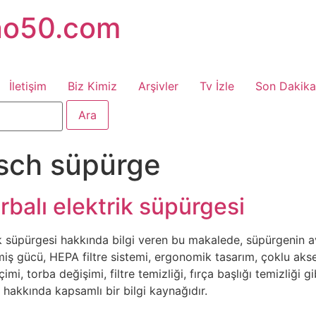
no50.com
İletişim
Biz Kimiz
Arşivler
Tv İzle
Son Dakika
sch süpürge
rbalı elektrik süpürgesi
k süpürgesi hakkında bilgi veren bu makalede, süpürgenin ava
ş gücü, HEPA filtre sistemi, ergonomik tasarım, çoklu aksesua
imi, torba değişimi, filtre temizliği, fırça başlığı temizliğ
i hakkında kapsamlı bir bilgi kaynağıdır.