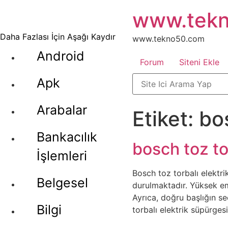
İçeriğe
www.tek
atla
Daha Fazlası İçin Aşağı Kaydır
www.tekno50.com
Android
Forum
Siteni Ekle
Apk
Arabalar
Etiket:
bo
Bankacılık
bosch toz to
İşlemleri
Bosch toz torbalı elektri
Belgesel
durulmaktadır. Yüksek emi
Ayrıca, doğru başlığın seç
Bilgi
torbalı elektrik süpürges