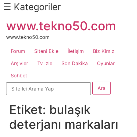
☰ Kategoriler
İçeriğe
www.tekno50.com
Daha
atla
Fazlası
İçin
www.tekno50.com
Aşağı
Forum
Siteni Ekle
İletişim
Biz Kimiz
Kaydır
Android
Arşivler
Tv İzle
Son Dakika
Oyunlar
Sohbet
Apk
Arabalar
Etiket:
bulaşık
Bankacılık
deterjanı markaları
İşlemleri