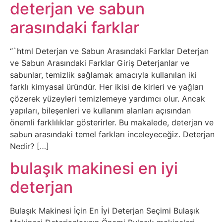
Belgesel
deterjan ve sabun
arasındaki farklar
Bilgi
“`html Deterjan ve Sabun Arasındaki Farklar Deterjan
Bilgisayar
ve Sabun Arasındaki Farklar Giriş Deterjanlar ve
sabunlar, temizlik sağlamak amacıyla kullanılan iki
Bilim
farklı kimyasal üründür. Her ikisi de kirleri ve yağları
çözerek yüzeyleri temizlemeye yardımcı olur. Ancak
Bitcoin
yapıları, bileşenleri ve kullanım alanları açısından
önemli farklılıklar gösterirler. Bu makalede, deterjan ve
Bitkiler
sabun arasındaki temel farkları inceleyeceğiz. Deterjan
Nedir? […]
Çizgi
bulaşık makinesi en iyi
Film
deterjan
Diğer
Bulaşık Makinesi İçin En İyi Deterjan Seçimi Bulaşık