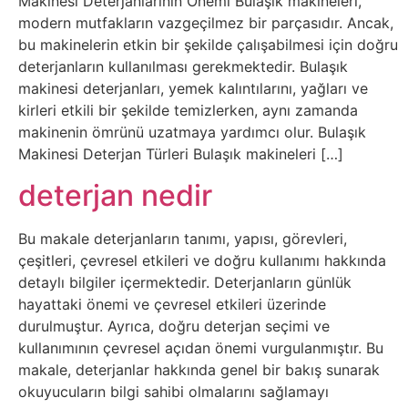
Sosyal
Makinesi Deterjanlarının Önemi Bulaşık makineleri,
modern mutfakların vazgeçilmez bir parçasıdır. Ancak,
Medyalar
bu makinelerin etkin bir şekilde çalışabilmesi için doğru
deterjanların kullanılması gerekmektedir. Bulaşık
Din
makinesi deterjanları, yemek kalıntılarını, yağları ve
kirleri etkili bir şekilde temizlerken, aynı zamanda
Dokümanlar
makinenin ömrünü uzatmaya yardımcı olur. Bulaşık
Makinesi Deterjan Türleri Bulaşık makineleri […]
Domain
deterjan nedir
Download
Bu makale deterjanların tanımı, yapısı, görevleri,
çeşitleri, çevresel etkileri ve doğru kullanımı hakkında
E-
detaylı bilgiler içermektedir. Deterjanların günlük
hayattaki önemi ve çevresel etkileri üzerinde
Devlet
durulmuştur. Ayrıca, doğru deterjan seçimi ve
kullanımının çevresel açıdan önemi vurgulanmıştır. Bu
Eğitim
makale, deterjanlar hakkında genel bir bakış sunarak
okuyucuların bilgi sahibi olmalarını sağlamayı