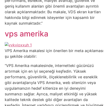
Elektronik
performans, esneklik, maliyet avantajı, güvenlik ve
geniş kullanım alanları gibi önemli avantajları ayrıntılı
Cihazlar
olarak açıklanmaktadır. Bu makale, VDS ekran kartları
hakkında bilgi edinmek isteyenler için kapsamlı bir
Facebook
kaynak sunmaktadır.”
vps amerika
Felsefe
Finans
VPS Amerika makalesi için önerilen bir meta açıklaması
şu şekilde olabilir:
Genel
“VPS Amerika makalesinde, internetteki gücünüzü
Gezi
artırmak için en iyi seçeneği keşfedin. Yüksek
performans, güvenilirlik, ölçeklenebilirlik ve esneklik
gibi avantajlarıyla VPS Amerika, web sitenizin veya
Gizem
uygulamanızın hedef kitlenize en iyi deneyimi
sunmanızı sağlar. Ayrıca, maliyet etkinliği ve yüksek
Grafik
kalitede teknik destek gibi diğer avantajları da
&
keşfedin. İnternet varlığınızı güçlendirmek ve büyütmek