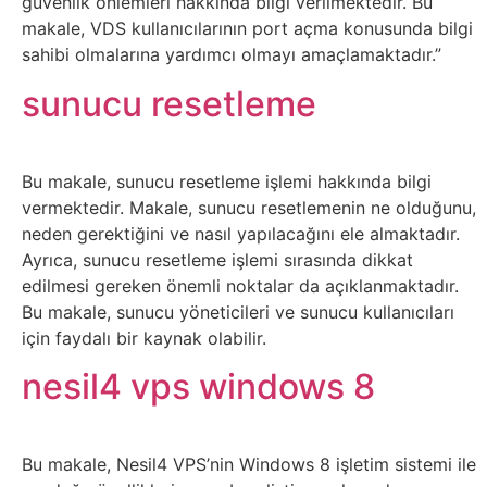
güvenlik önlemleri hakkında bilgi verilmektedir. Bu
Sanat
makale, VDS kullanıcılarının port açma konusunda bilgi
sahibi olmalarına yardımcı olmayı amaçlamaktadır.”
Metaverse
sunucu resetleme
Mobil
Bu makale, sunucu resetleme işlemi hakkında bilgi
Müzik
vermektedir. Makale, sunucu resetlemenin ne olduğunu,
neden gerektiğini ve nasıl yapılacağını ele almaktadır.
Nft
Ayrıca, sunucu resetleme işlemi sırasında dikkat
edilmesi gereken önemli noktalar da açıklanmaktadır.
Bu makale, sunucu yöneticileri ve sunucu kullanıcıları
Oyun
için faydalı bir kaynak olabilir.
Projeler
nesil4 vps windows 8
ve
Fikirler
Bu makale, Nesil4 VPS’nin Windows 8 işletim sistemi ile