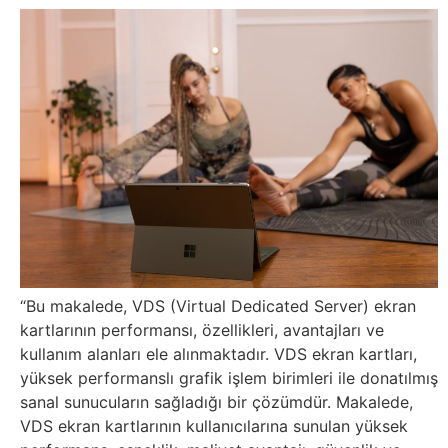
Sosyal
Medyalar
Din
Dokümanlar
Domain
Download
E-
“Bu makalede, VDS (Virtual Dedicated Server) ekran
kartlarının performansı, özellikleri, avantajları ve
Devlet
kullanım alanları ele alınmaktadır. VDS ekran kartları,
yüksek performanslı grafik işlem birimleri ile donatılmış
Eğitim
sanal sunucuların sağladığı bir çözümdür. Makalede,
VDS ekran kartlarının kullanıcılarına sunulan yüksek