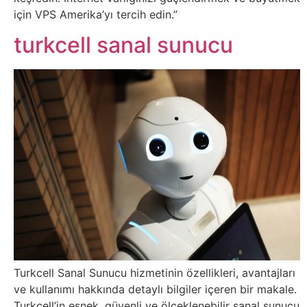
için VPS Amerika’yı tercih edin.”
Tasarım
turkcell sanal sunucu
Güvenlik
Haber
Hayvanlar
Hobi
Hosting
Hukuk
Turkcell Sanal Sunucu hizmetinin özellikleri, avantajları
İnstagram
ve kullanımı hakkında detaylı bilgiler içeren bir makale.
Turkcell’in esnek, güvenli ve ölçeklenebilir sanal sunucu