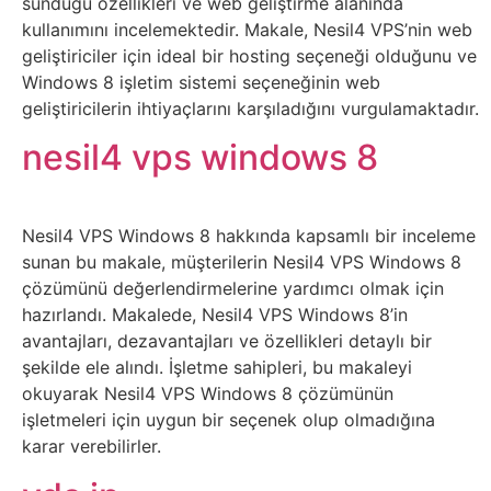
sunduğu özellikleri ve web geliştirme alanında
Psikoloji
kullanımını incelemektedir. Makale, Nesil4 VPS’nin web
geliştiriciler için ideal bir hosting seçeneği olduğunu ve
Sağlık
Windows 8 işletim sistemi seçeneğinin web
geliştiricilerin ihtiyaçlarını karşıladığını vurgulamaktadır.
Scriptler
nesil4 vps windows 8
Seo
Nesil4 VPS Windows 8 hakkında kapsamlı bir inceleme
Sigorta
sunan bu makale, müşterilerin Nesil4 VPS Windows 8
çözümünü değerlendirmelerine yardımcı olmak için
Sinema
hazırlandı. Makalede, Nesil4 VPS Windows 8’in
avantajları, dezavantajları ve özellikleri detaylı bir
şekilde ele alındı. İşletme sahipleri, bu makaleyi
Spor
okuyarak Nesil4 VPS Windows 8 çözümünün
işletmeleri için uygun bir seçenek olup olmadığına
Tarih
karar verebilirler.