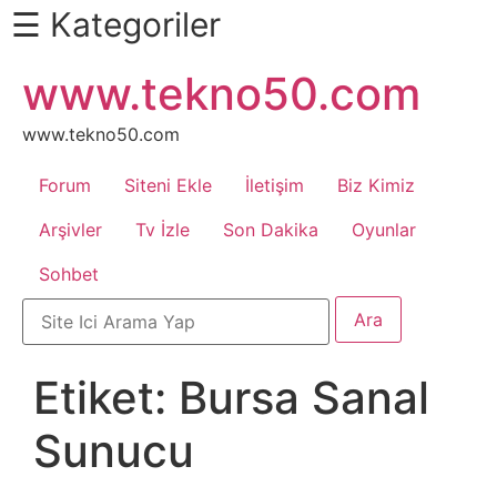
☰ Kategoriler
İçeriğe
www.tekno50.com
Daha
atla
Fazlası
İçin
www.tekno50.com
Aşağı
Forum
Siteni Ekle
İletişim
Biz Kimiz
Kaydır
Android
Arşivler
Tv İzle
Son Dakika
Oyunlar
Sohbet
Apk
Arabalar
Etiket:
Bursa Sanal
Bankacılık
Sunucu
İşlemleri