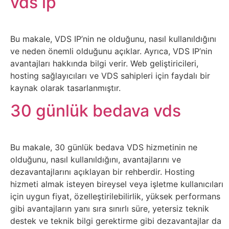
vds ip
Tarım
Teknoloji
Bu makale, VDS IP’nin ne olduğunu, nasıl kullanıldığını
ve neden önemli olduğunu açıklar. Ayrıca, VDS IP’nin
TikTok
avantajları hakkında bilgi verir. Web geliştiricileri,
hosting sağlayıcıları ve VDS sahipleri için faydalı bir
Tv
kaynak olarak tasarlanmıştır.
30 günlük bedava vds
Twitter
Ürün
Bu makale, 30 günlük bedava VDS hizmetinin ne
Tanıtımı
olduğunu, nasıl kullanıldığını, avantajlarını ve
dezavantajlarını açıklayan bir rehberdir. Hosting
Uzay
hizmeti almak isteyen bireysel veya işletme kullanıcıları
için uygun fiyat, özelleştirilebilirlik, yüksek performans
Web
gibi avantajların yanı sıra sınırlı süre, yetersiz teknik
destek ve teknik bilgi gerektirme gibi dezavantajlar da
Siteleri