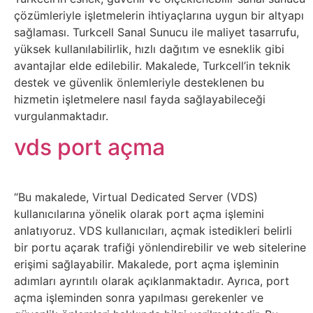
İnternet
çözümleriyle işletmelerin ihtiyaçlarına uygun bir altyapı
sağlaması. Turkcell Sanal Sunucu ile maliyet tasarrufu,
İnternetten
yüksek kullanılabilirlik, hızlı dağıtım ve esneklik gibi
avantajlar elde edilebilir. Makalede, Turkcell’in teknik
Para
destek ve güvenlik önlemleriyle desteklenen bu
Kazanma
hizmetin işletmelere nasıl fayda sağlayabileceği
vurgulanmaktadır.
Kadın
vds port açma
Kim
Kimdir
“Bu makalede, Virtual Dedicated Server (VDS)
kullanıcılarına yönelik olarak port açma işlemini
Kitap
anlatıyoruz. VDS kullanıcıları, açmak istedikleri belirli
bir portu açarak trafiği yönlendirebilir ve web sitelerine
erişimi sağlayabilir. Makalede, port açma işleminin
Komedi
adımları ayrıntılı olarak açıklanmaktadır. Ayrıca, port
açma işleminden sonra yapılması gerekenler ve
Kültür