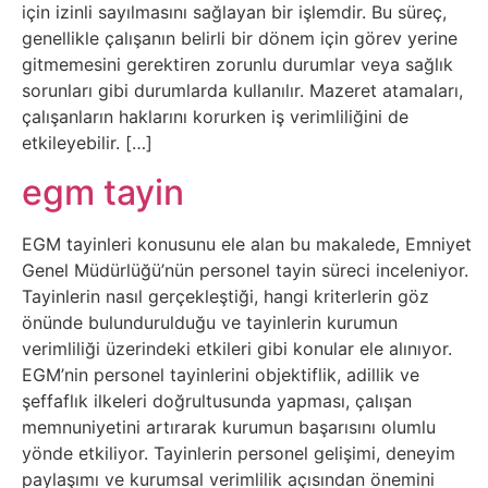
Sosyal
için izinli sayılmasını sağlayan bir işlemdir. Bu süreç,
genellikle çalışanın belirli bir dönem için görev yerine
Medyalar
gitmemesini gerektiren zorunlu durumlar veya sağlık
sorunları gibi durumlarda kullanılır. Mazeret atamaları,
Din
çalışanların haklarını korurken iş verimliliğini de
etkileyebilir. […]
Dokümanlar
egm tayin
Domain
EGM tayinleri konusunu ele alan bu makalede, Emniyet
Genel Müdürlüğü’nün personel tayin süreci inceleniyor.
Download
Tayinlerin nasıl gerçekleştiği, hangi kriterlerin göz
önünde bulundurulduğu ve tayinlerin kurumun
E-
verimliliği üzerindeki etkileri gibi konular ele alınıyor.
Devlet
EGM’nin personel tayinlerini objektiflik, adillik ve
şeffaflık ilkeleri doğrultusunda yapması, çalışan
Eğitim
memnuniyetini artırarak kurumun başarısını olumlu
yönde etkiliyor. Tayinlerin personel gelişimi, deneyim
paylaşımı ve kurumsal verimlilik açısından önemini