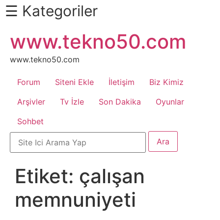
☰ Kategoriler
İçeriğe
www.tekno50.com
Daha
atla
Fazlası
İçin
www.tekno50.com
Aşağı
Forum
Siteni Ekle
İletişim
Biz Kimiz
Kaydır
Android
Arşivler
Tv İzle
Son Dakika
Oyunlar
Sohbet
Apk
Arabalar
Etiket:
çalışan
Bankacılık
memnuniyeti
İşlemleri