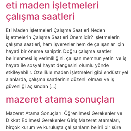
Belgesel
eti maden işletmeleri
çalışma saatleri
Bilgi
Eti Maden İşletmeleri Çalışma Saatleri Neden
Bilgisayar
İşletmelerin Çalışma Saatleri Önemlidir? İşletmelerin
çalışma saatleri, hem işverenler hem de çalışanlar için
Bilim
hayati bir öneme sahiptir. Doğru çalışma saatleri
belirlenmesi iş verimliliğini, çalışan memnuniyetini ve iş
Bitcoin
hayatı ile sosyal hayat dengesini olumlu yönde
etkileyebilir. Özellikle maden işletmeleri gibi endüstriyel
Bitkiler
alanlarda, çalışma saatlerinin düzenli olması ve iş
güvenliği açısından […]
Çizgi
mazeret atama sonuçları
Film
Mazeret Atama Sonuçları: Öğrenilmesi Gerekenler ve
Diğer
Dikkat Edilmesi Gerekenler Giriş Mazeret atamaları,
birçok kurum ve kuruluşta çalışanların belirli bir süre