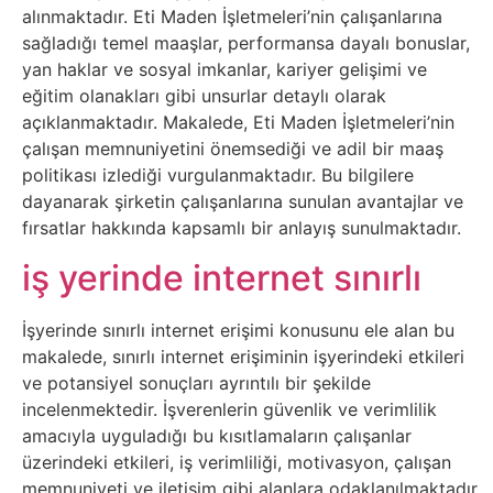
alınmaktadır. Eti Maden İşletmeleri’nin çalışanlarına
Sanat
sağladığı temel maaşlar, performansa dayalı bonuslar,
yan haklar ve sosyal imkanlar, kariyer gelişimi ve
Metaverse
eğitim olanakları gibi unsurlar detaylı olarak
açıklanmaktadır. Makalede, Eti Maden İşletmeleri’nin
Mobil
çalışan memnuniyetini önemsediği ve adil bir maaş
politikası izlediği vurgulanmaktadır. Bu bilgilere
Müzik
dayanarak şirketin çalışanlarına sunulan avantajlar ve
fırsatlar hakkında kapsamlı bir anlayış sunulmaktadır.
Nft
iş yerinde internet sınırlı
Oyun
İşyerinde sınırlı internet erişimi konusunu ele alan bu
makalede, sınırlı internet erişiminin işyerindeki etkileri
Projeler
ve potansiyel sonuçları ayrıntılı bir şekilde
incelenmektedir. İşverenlerin güvenlik ve verimlilik
ve
amacıyla uyguladığı bu kısıtlamaların çalışanlar
Fikirler
üzerindeki etkileri, iş verimliliği, motivasyon, çalışan
memnuniyeti ve iletişim gibi alanlara odaklanılmaktadır.