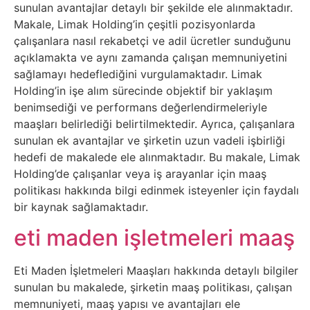
İnternet
sunulan avantajlar detaylı bir şekilde ele alınmaktadır.
Makale, Limak Holding’in çeşitli pozisyonlarda
çalışanlara nasıl rekabetçi ve adil ücretler sunduğunu
İnternetten
açıklamakta ve aynı zamanda çalışan memnuniyetini
Para
sağlamayı hedeflediğini vurgulamaktadır. Limak
Holding’in işe alım sürecinde objektif bir yaklaşım
Kazanma
benimsediği ve performans değerlendirmeleriyle
maaşları belirlediği belirtilmektedir. Ayrıca, çalışanlara
Kadın
sunulan ek avantajlar ve şirketin uzun vadeli işbirliği
hedefi de makalede ele alınmaktadır. Bu makale, Limak
Kim
Holding’de çalışanlar veya iş arayanlar için maaş
politikası hakkında bilgi edinmek isteyenler için faydalı
Kimdir
bir kaynak sağlamaktadır.
Kitap
eti maden işletmeleri maaş
Komedi
Eti Maden İşletmeleri Maaşları hakkında detaylı bilgiler
sunulan bu makalede, şirketin maaş politikası, çalışan
Kültür
memnuniyeti, maaş yapısı ve avantajları ele