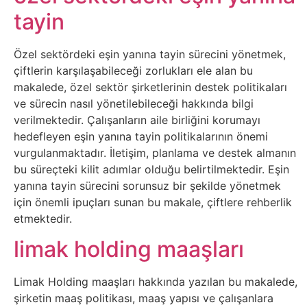
tayin
Tasarım
Özel sektördeki eşin yanına tayin sürecini yönetmek,
Güvenlik
çiftlerin karşılaşabileceği zorlukları ele alan bu
makalede, özel sektör şirketlerinin destek politikaları
Haber
ve sürecin nasıl yönetilebileceği hakkında bilgi
verilmektedir. Çalışanların aile birliğini korumayı
Hayvanlar
hedefleyen eşin yanına tayin politikalarının önemi
vurgulanmaktadır. İletişim, planlama ve destek almanın
Hobi
bu süreçteki kilit adımlar olduğu belirtilmektedir. Eşin
yanına tayin sürecini sorunsuz bir şekilde yönetmek
için önemli ipuçları sunan bu makale, çiftlere rehberlik
Hosting
etmektedir.
Hukuk
limak holding maaşları
İnstagram
Limak Holding maaşları hakkında yazılan bu makalede,
şirketin maaş politikası, maaş yapısı ve çalışanlara