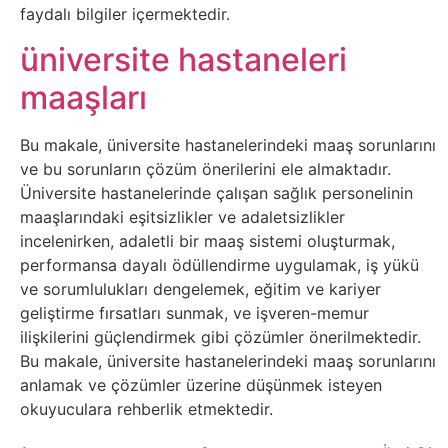
Tarım
faydalı bilgiler içermektedir.
üniversite hastaneleri
Teknoloji
maaşları
TikTok
Bu makale, üniversite hastanelerindeki maaş sorunlarını
Tv
ve bu sorunların çözüm önerilerini ele almaktadır.
Üniversite hastanelerinde çalışan sağlık personelinin
Twitter
maaşlarındaki eşitsizlikler ve adaletsizlikler
incelenirken, adaletli bir maaş sistemi oluşturmak,
Ürün
performansa dayalı ödüllendirme uygulamak, iş yükü
ve sorumlulukları dengelemek, eğitim ve kariyer
Tanıtımı
geliştirme fırsatları sunmak, ve işveren-memur
ilişkilerini güçlendirmek gibi çözümler önerilmektedir.
Uzay
Bu makale, üniversite hastanelerindeki maaş sorunlarını
anlamak ve çözümler üzerine düşünmek isteyen
Web
okuyuculara rehberlik etmektedir.
Siteleri