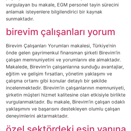
Elektronik
vurgulayan bu makale, EGM personel tayin sürecini
Cihazlar
anlamak isteyenlere bilgilendirici bir kaynak
sunmaktadır.
Facebook
birevim çalışanları yorum
Felsefe
Birevim Çalışanları Yorumları makalesi, Türkiye’nin
önde gelen gayrimenkul finansman şirketi Birevim’in
Finans
çalışan memnuniyetini ve yorumlarını ele almaktadır.
Makalede, Birevim’in çalışanlarına sunduğu avantajlar,
Genel
eğitim ve gelişim fırsatları, yönetim yaklaşımı ve
çalışma ortamı gibi konular detaylı bir şekilde
Gezi
incelenmektedir. Birevim’in çalışanlarının memnuniyeti,
şirketin müşteri hizmet kalitesine olan etkisiyle birlikte
vurgulanmaktadır. Bu makale, Birevim’in çalışan odaklı
Gizem
yaklaşımını ve başarısını destekleyen olumlu çalışan
deneyimlerini aktarmaktadır.
Grafik
özel sektördeki eşin yanına
&