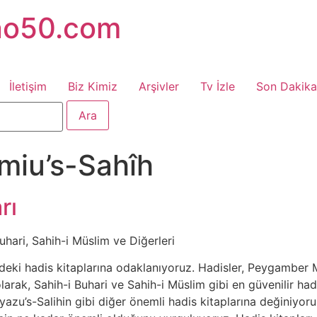
no50.com
İletişim
Biz Kimiz
Arşivler
Tv İzle
Son Dakika
miu’s-Sahîh
rı
Buhari, Sahih-i Müslim ve Diğerleri
deki hadis kitaplarına odaklanıyoruz. Hadisler, Peygamber M
 olarak, Sahih-i Buhari ve Sahih-i Müslim gibi en güvenilir h
azu’s-Salihin gibi diğer önemli hadis kitaplarına değiniyoru