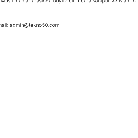
 Müslümanlar arasında büyük bir itibara sahiptir ve İslam’ın
ail: admin@tekno50.com