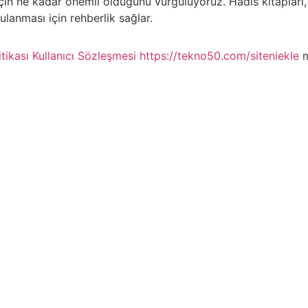
 için ne kadar önemli olduğunu vurguluyoruz. Hadis kitapları,
lanması için rehberlik sağlar.
itikası
Kullanıcı Sözleşmesi
https://tekno50.com/siteniekle
m