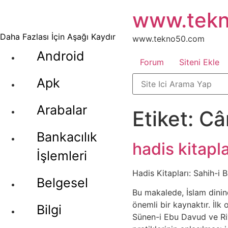
İçeriğe
www.tek
atla
Daha Fazlası İçin Aşağı Kaydır
www.tekno50.com
Android
Forum
Siteni Ekle
Apk
Arabalar
Etiket:
Câ
Bankacılık
hadis kitapla
İşlemleri
Hadis Kitapları: Sahih-i 
Belgesel
Bu makalede, İslam dinin
önemli bir kaynaktır. İlk
Bilgi
Sünen-i Ebu Davud ve Riy