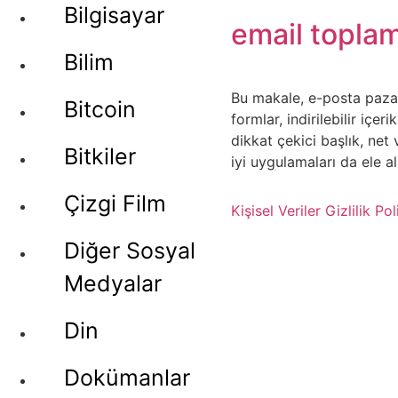
Bilgisayar
email topla
Bilim
Bu makale, e-posta pazar
Bitcoin
formlar, indirilebilir içe
dikkat çekici başlık, ne
Bitkiler
iyi uygulamaları da ele a
Çizgi Film
Kişisel Veriler
Gizlilik Pol
Diğer Sosyal
Medyalar
Din
Dokümanlar