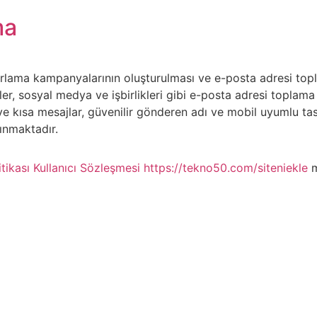
ma
lama kampanyalarının oluşturulması ve e-posta adresi toplam
rikler, sosyal medya ve işbirlikleri gibi e-posta adresi toplam
t ve kısa mesajlar, güvenilir gönderen adı ve mobil uyumlu 
lınmaktadır.
itikası
Kullanıcı Sözleşmesi
https://tekno50.com/siteniekle
m