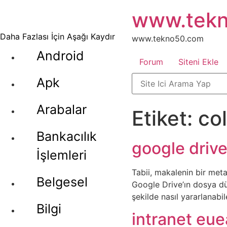
İçeriğe
www.tek
atla
Daha Fazlası İçin Aşağı Kaydır
www.tekno50.com
Android
Forum
Siteni Ekle
Apk
Arabalar
Etiket:
co
Bankacılık
google driv
İşlemleri
Tabii, makalenin bir meta
Belgesel
Google Drive’ın dosya düz
şekilde nasıl yararlanabi
Bilgi
intranet eue