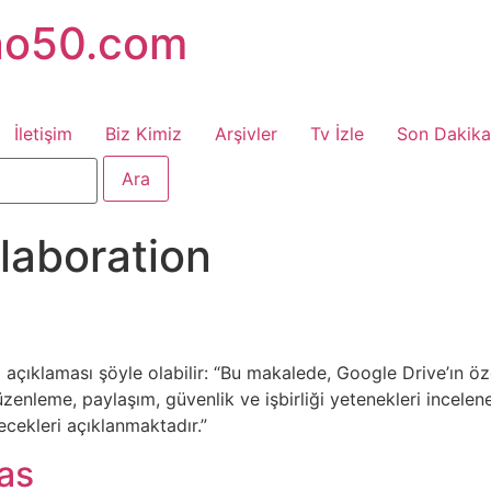
no50.com
İletişim
Biz Kimiz
Arşivler
Tv İzle
Son Dakika
llaboration
e
 açıklaması şöyle olabilir: “Bu makalede, Google Drive’ın özel
enleme, paylaşım, güvenlik ve işbirliği yetenekleri incelen
lecekleri açıklanmaktadır.”
as