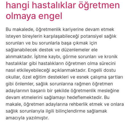
Belgesel
hangi hastalıklar öğretmen
olmaya engel
Bilgi
Bu makalede, öğretmenlik kariyerine devam etmek
Bilgisayar
isteyen bireylerin karşılaşabileceği potansiyel sağlık
sorunları ve bu sorunlarla başa çıkmak için
Bilim
sağlanabilecek destek ve düzenlemeler ele
alınmaktadır. İşitme kaybı, görme sorunları ve kronik
Bitcoin
hastalıklar gibi hastalıkların öğretmen olma sürecini
nasıl etkileyebileceği açıklanmaktadır. Engelli dostu
Bitkiler
okullar, özel eğitim destekleri ve esnek çalışma şartları
gibi önlemler, sağlık sorunlarına rağmen öğretmen
adaylarının başarılı bir şekilde öğretmenlik mesleğine
Çizgi
devam etmelerini sağlamayı hedeflemektedir. Bu
Film
makale, öğretmen adaylarına rehberlik etmek ve onlara
sağlık sorunlarıyla ilgili bilinçlendirme sağlamak
Diğer
amacıyla yazılmıştır.