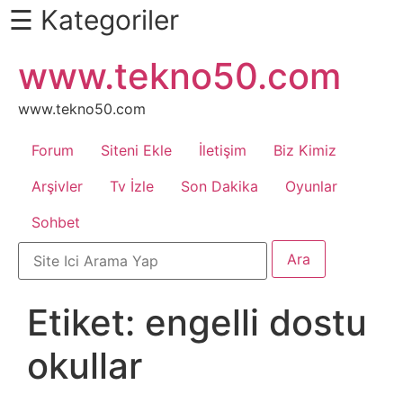
☰ Kategoriler
İçeriğe
www.tekno50.com
Daha
atla
Fazlası
İçin
www.tekno50.com
Aşağı
Forum
Siteni Ekle
İletişim
Biz Kimiz
Kaydır
Android
Arşivler
Tv İzle
Son Dakika
Oyunlar
Sohbet
Apk
Arabalar
Etiket:
engelli dostu
Bankacılık
okullar
İşlemleri