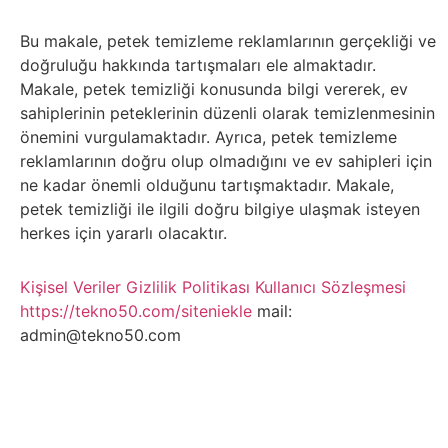
Belgesel
Bu makale, petek temizleme reklamlarının gerçekliği ve
Bilgi
doğruluğu hakkında tartışmaları ele almaktadır.
Makale, petek temizliği konusunda bilgi vererek, ev
Bilgisayar
sahiplerinin peteklerinin düzenli olarak temizlenmesinin
önemini vurgulamaktadır. Ayrıca, petek temizleme
Bilim
reklamlarının doğru olup olmadığını ve ev sahipleri için
ne kadar önemli olduğunu tartışmaktadır. Makale,
petek temizliği ile ilgili doğru bilgiye ulaşmak isteyen
Bitcoin
herkes için yararlı olacaktır.
Bitkiler
Kişisel Veriler
Gizlilik Politikası
Kullanıcı Sözleşmesi
https://tekno50.com/siteniekle
mail:
Çizgi
admin@tekno50.com
Film
Diğer