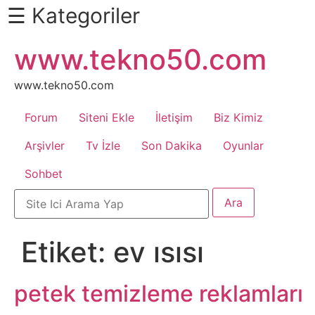
☰ Kategoriler
İçeriğe
www.tekno50.com
Daha
atla
Fazlası
İçin
www.tekno50.com
Aşağı
Forum
Siteni Ekle
İletişim
Biz Kimiz
Kaydır
Android
Arşivler
Tv İzle
Son Dakika
Oyunlar
Sohbet
Apk
Arabalar
Etiket:
ev ısısı
Bankacılık
İşlemleri
petek temizleme reklamları