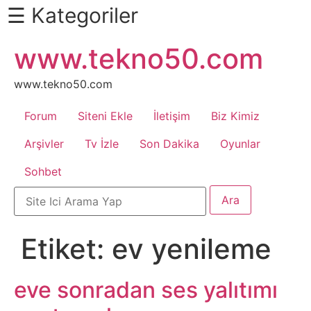
☰ Kategoriler
İçeriğe
www.tekno50.com
Daha
atla
Fazlası
İçin
www.tekno50.com
Aşağı
Forum
Siteni Ekle
İletişim
Biz Kimiz
Kaydır
Android
Arşivler
Tv İzle
Son Dakika
Oyunlar
Sohbet
Apk
Arabalar
Etiket:
ev yenileme
Bankacılık
İşlemleri
eve sonradan ses yalıtımı