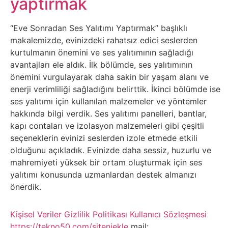
yaptırmak
Belgesel
Bilgi
“Eve Sonradan Ses Yalıtımı Yaptırmak” başlıklı
makalemizde, evinizdeki rahatsız edici seslerden
kurtulmanın önemini ve ses yalıtımının sağladığı
Bilgisayar
avantajları ele aldık. İlk bölümde, ses yalıtımının
önemini vurgulayarak daha sakin bir yaşam alanı ve
Bilim
enerji verimliliği sağladığını belirttik. İkinci bölümde ise
ses yalıtımı için kullanılan malzemeler ve yöntemler
Bitcoin
hakkında bilgi verdik. Ses yalıtımı panelleri, bantlar,
kapı contaları ve izolasyon malzemeleri gibi çeşitli
Bitkiler
seçeneklerin evinizi seslerden izole etmede etkili
olduğunu açıkladık. Evinizde daha sessiz, huzurlu ve
mahremiyeti yüksek bir ortam oluşturmak için ses
Çizgi
yalıtımı konusunda uzmanlardan destek almanızı
Film
önerdik.
Diğer
Kişisel Veriler
Gizlilik Politikası
Kullanıcı Sözleşmesi
https://tekno50.com/siteniekle
mail: