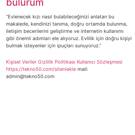
bulurum
Belgesel
Bilgi
“Evlenecek kızı nasıl bulabileceğinizi anlatan bu
makalede, kendinizi tanıma, doğru ortamda bulunma,
iletişim becerilerini geliştirme ve internetin kullanımı
Bilgisayar
gibi önemli adımları ele alıyoruz. Evlilik için doğru kişiyi
bulmak isteyenler için ipuçları sunuyoruz.”
Bilim
Kişisel Veriler
Gizlilik Politikası
Kullanıcı Sözleşmesi
Bitcoin
https://tekno50.com/siteniekle
mail:
admin@tekno50.com
Bitkiler
Çizgi
Film
Diğer