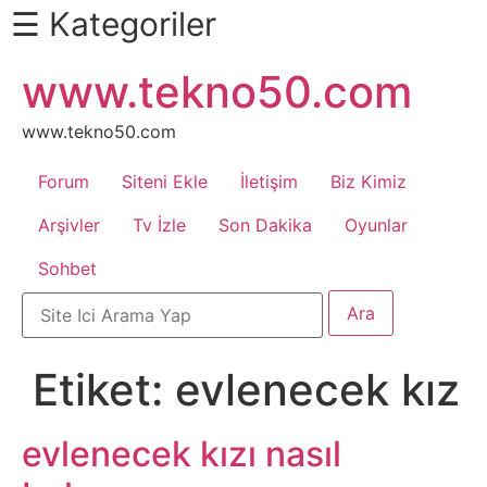
☰ Kategoriler
İçeriğe
www.tekno50.com
Daha
atla
Fazlası
İçin
www.tekno50.com
Aşağı
Forum
Siteni Ekle
İletişim
Biz Kimiz
Kaydır
Android
Arşivler
Tv İzle
Son Dakika
Oyunlar
Sohbet
Apk
Arabalar
Etiket:
evlenecek kız
Bankacılık
İşlemleri
evlenecek kızı nasıl