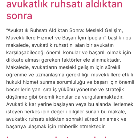
Elektronik
avukatlık ruhsatı aldıktan
Cihazlar
sonra
Facebook
“Avukatlık Ruhsatı Aldıktan Sonra: Mesleki Gelişim,
Müvekkillere Hizmet ve Başarı İçin İpuçları” başlıklı bu
Felsefe
makalede, avukatlık ruhsatını alan bir avukatın
karşılaşabileceği önemli konular ve başarılı olmak için
Finans
dikkate alması gereken faktörler ele alınmaktadır.
Makalede, avukatların mesleki gelişim için sürekli
öğrenme ve uzmanlaşma gerekliliği, müvekkillere etkili
Genel
hukuki hizmet sunma sorumluluğu ve başarı için önemli
becerilerin yanı sıra iş yükünü yönetme ve stratejik
Gezi
düşünme gibi önemli konular da vurgulanmaktadır.
Avukatlık kariyerine başlayan veya bu alanda ilerlemek
Gizem
isteyen herkes için değerli bilgiler sunan bu makale,
avukatlık ruhsatı aldıktan sonraki süreci anlamak ve
Grafik
başarıya ulaşmak için rehberlik etmektedir.
&