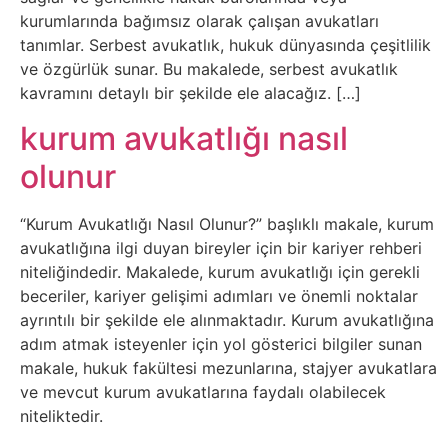
Sosyal
kurumlarında bağımsız olarak çalışan avukatları
Medyalar
tanımlar. Serbest avukatlık, hukuk dünyasında çeşitlilik
ve özgürlük sunar. Bu makalede, serbest avukatlık
Din
kavramını detaylı bir şekilde ele alacağız. […]
kurum avukatlığı nasıl
Dokümanlar
olunur
Domain
“Kurum Avukatlığı Nasıl Olunur?” başlıklı makale, kurum
avukatlığına ilgi duyan bireyler için bir kariyer rehberi
Download
niteliğindedir. Makalede, kurum avukatlığı için gerekli
beceriler, kariyer gelişimi adımları ve önemli noktalar
E-
ayrıntılı bir şekilde ele alınmaktadır. Kurum avukatlığına
Devlet
adım atmak isteyenler için yol gösterici bilgiler sunan
makale, hukuk fakültesi mezunlarına, stajyer avukatlara
Eğitim
ve mevcut kurum avukatlarına faydalı olabilecek
niteliktedir.