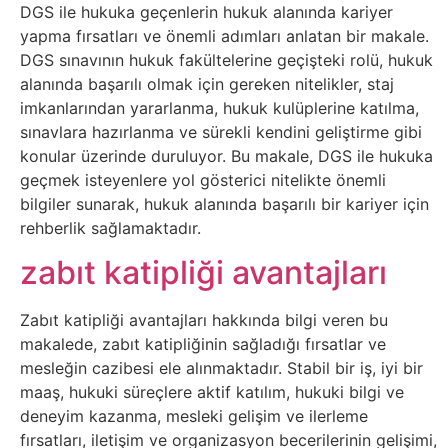
DGS ile hukuka geçenlerin hukuk alanında kariyer
Sanat
yapma fırsatları ve önemli adımları anlatan bir makale.
DGS sınavının hukuk fakültelerine geçişteki rolü, hukuk
Metaverse
alanında başarılı olmak için gereken nitelikler, staj
imkanlarından yararlanma, hukuk kulüplerine katılma,
Mobil
sınavlara hazırlanma ve sürekli kendini geliştirme gibi
konular üzerinde duruluyor. Bu makale, DGS ile hukuka
geçmek isteyenlere yol gösterici nitelikte önemli
Müzik
bilgiler sunarak, hukuk alanında başarılı bir kariyer için
rehberlik sağlamaktadır.
Nft
zabıt katipliği avantajları
Oyun
Zabıt katipliği avantajları hakkında bilgi veren bu
Projeler
makalede, zabıt katipliğinin sağladığı fırsatlar ve
mesleğin cazibesi ele alınmaktadır. Stabil bir iş, iyi bir
ve
maaş, hukuki süreçlere aktif katılım, hukuki bilgi ve
Fikirler
deneyim kazanma, mesleki gelişim ve ilerleme
fırsatları, iletişim ve organizasyon becerilerinin gelişimi,