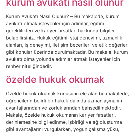
kurum avukatı nasıl olunur
Tasarım
Kurum Avukatı Nasıl Olunur? – Bu makalede, kurum
avukatı olmak isteyenler için adımlar, eğitim
Güvenlik
gereklilikleri ve kariyer fırsatları hakkında bilgiler
bulabilirsiniz. Hukuk eğitimi, staj deneyimi, uzmanlık
Haber
alanları, iş deneyimi, iletişim becerileri ve etik değerler
gibi konular üzerinde durulmaktadır. Bu makale, kurum
Hayvanlar
avukatı olma yolunda adımlar atmak isteyenler için
rehber niteliğindedir.
Hobi
özelde hukuk okumak
Hosting
Özelde hukuk okumak konusunu ele alan bu makalede,
öğrencilerin belirli bir hukuk dalında uzmanlaşmanın
Hukuk
avantajlarından ve zorluklarından bahsedilmektedir.
Makale, özelde hukuk okumanın kariyer fırsatları,
İnstagram
derinlemesine bilgi edinme, işbirliği ve ağ oluşturma
gibi avantajlarını vurgularken, yoğun çalışma yükü,