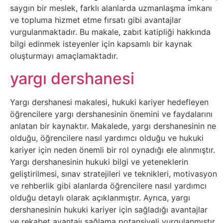
saygın bir meslek, farklı alanlarda uzmanlaşma imkanı
Psikoloji
ve topluma hizmet etme fırsatı gibi avantajlar
vurgulanmaktadır. Bu makale, zabıt katipliği hakkında
Sağlık
bilgi edinmek isteyenler için kapsamlı bir kaynak
oluşturmayı amaçlamaktadır.
Scriptler
yargı dershanesi
Seo
Yargı dershanesi makalesi, hukuki kariyer hedefleyen
öğrencilere yargı dershanesinin önemini ve faydalarını
Sigorta
anlatan bir kaynaktır. Makalede, yargı dershanesinin ne
olduğu, öğrencilere nasıl yardımcı olduğu ve hukuki
Sinema
kariyer için neden önemli bir rol oynadığı ele alınmıştır.
Yargı dershanesinin hukuki bilgi ve yeteneklerin
Spor
geliştirilmesi, sınav stratejileri ve teknikleri, motivasyon
ve rehberlik gibi alanlarda öğrencilere nasıl yardımcı
Tarih
olduğu detaylı olarak açıklanmıştır. Ayrıca, yargı
dershanesinin hukuki kariyer için sağladığı avantajlar
ve rekabet avantajı sağlama potansiyeli vurgulanmıştır.