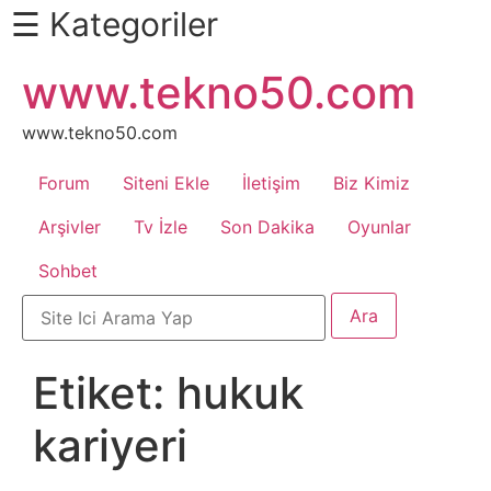
☰ Kategoriler
İçeriğe
www.tekno50.com
Daha
atla
Fazlası
İçin
www.tekno50.com
Aşağı
Forum
Siteni Ekle
İletişim
Biz Kimiz
Kaydır
Android
Arşivler
Tv İzle
Son Dakika
Oyunlar
Sohbet
Apk
Arabalar
Etiket:
hukuk
Bankacılık
kariyeri
İşlemleri