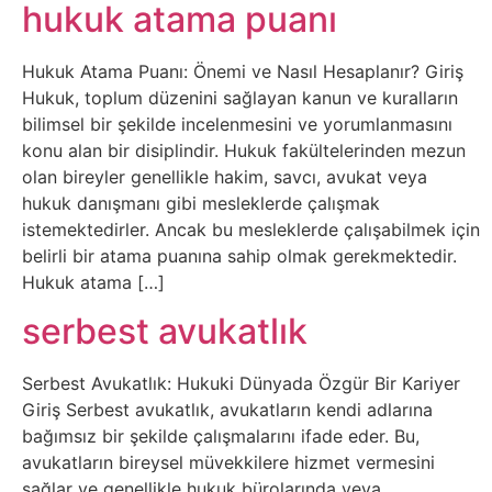
Belgesel
hukuk atama puanı
Bilgi
Hukuk Atama Puanı: Önemi ve Nasıl Hesaplanır? Giriş
Hukuk, toplum düzenini sağlayan kanun ve kuralların
Bilgisayar
bilimsel bir şekilde incelenmesini ve yorumlanmasını
konu alan bir disiplindir. Hukuk fakültelerinden mezun
Bilim
olan bireyler genellikle hakim, savcı, avukat veya
hukuk danışmanı gibi mesleklerde çalışmak
istemektedirler. Ancak bu mesleklerde çalışabilmek için
Bitcoin
belirli bir atama puanına sahip olmak gerekmektedir.
Hukuk atama […]
Bitkiler
serbest avukatlık
Çizgi
Serbest Avukatlık: Hukuki Dünyada Özgür Bir Kariyer
Film
Giriş Serbest avukatlık, avukatların kendi adlarına
bağımsız bir şekilde çalışmalarını ifade eder. Bu,
Diğer
avukatların bireysel müvekkilere hizmet vermesini
sağlar ve genellikle hukuk bürolarında veya