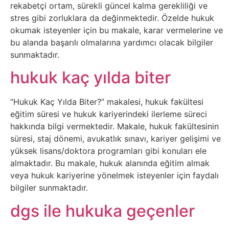
İnternet
rekabetçi ortam, sürekli güncel kalma gerekliliği ve
stres gibi zorluklara da değinmektedir. Özelde hukuk
okumak isteyenler için bu makale, karar vermelerine ve
İnternetten
bu alanda başarılı olmalarına yardımcı olacak bilgiler
Para
sunmaktadır.
Kazanma
hukuk kaç yılda biter
Kadın
“Hukuk Kaç Yılda Biter?” makalesi, hukuk fakültesi
eğitim süresi ve hukuk kariyerindeki ilerleme süreci
Kim
hakkında bilgi vermektedir. Makale, hukuk fakültesinin
süresi, staj dönemi, avukatlık sınavı, kariyer gelişimi ve
Kimdir
yüksek lisans/doktora programları gibi konuları ele
almaktadır. Bu makale, hukuk alanında eğitim almak
Kitap
veya hukuk kariyerine yönelmek isteyenler için faydalı
bilgiler sunmaktadır.
Komedi
dgs ile hukuka geçenler
Kültür