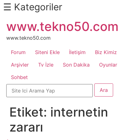
☰ Kategoriler
İçeriğe
www.tekno50.com
Daha
atla
Fazlası
İçin
www.tekno50.com
Aşağı
Forum
Siteni Ekle
İletişim
Biz Kimiz
Kaydır
Android
Arşivler
Tv İzle
Son Dakika
Oyunlar
Sohbet
Apk
Arabalar
Etiket:
internetin
Bankacılık
zararı
İşlemleri