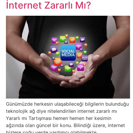
Belgesel
İnternet Zararlı Mı?
Bilgi
Bilgisayar
Bilim
Bitcoin
Bitkiler
Çizgi
Günümüzde herkesin ulaşabileceği bilgilerin bulunduğu
Film
teknolojik ağ diye nitelendirilen internet zararlı mı
Yararlı mı Tartışması hemen hemen her kesimin
Diğer
ağzında olan güncel bir konu. Bilindiği üzere, internet
bizlere çoğu yerde yardımcı olabilmekte.