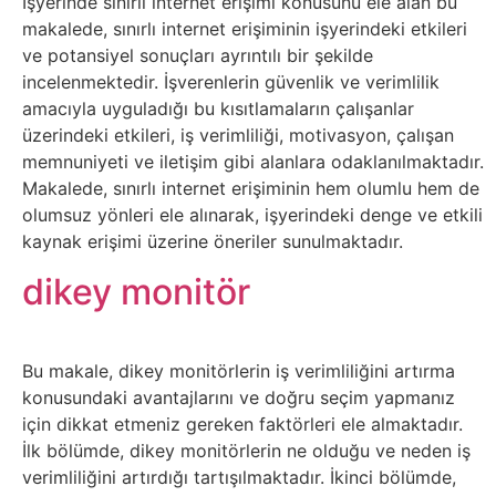
İşyerinde sınırlı internet erişimi konusunu ele alan bu
makalede, sınırlı internet erişiminin işyerindeki etkileri
Tasarım
ve potansiyel sonuçları ayrıntılı bir şekilde
incelenmektedir. İşverenlerin güvenlik ve verimlilik
Güvenlik
amacıyla uyguladığı bu kısıtlamaların çalışanlar
üzerindeki etkileri, iş verimliliği, motivasyon, çalışan
Haber
memnuniyeti ve iletişim gibi alanlara odaklanılmaktadır.
Makalede, sınırlı internet erişiminin hem olumlu hem de
Hayvanlar
olumsuz yönleri ele alınarak, işyerindeki denge ve etkili
kaynak erişimi üzerine öneriler sunulmaktadır.
Hobi
dikey monitör
Hosting
Bu makale, dikey monitörlerin iş verimliliğini artırma
Hukuk
konusundaki avantajlarını ve doğru seçim yapmanız
için dikkat etmeniz gereken faktörleri ele almaktadır.
İnstagram
İlk bölümde, dikey monitörlerin ne olduğu ve neden iş
verimliliğini artırdığı tartışılmaktadır. İkinci bölümde,