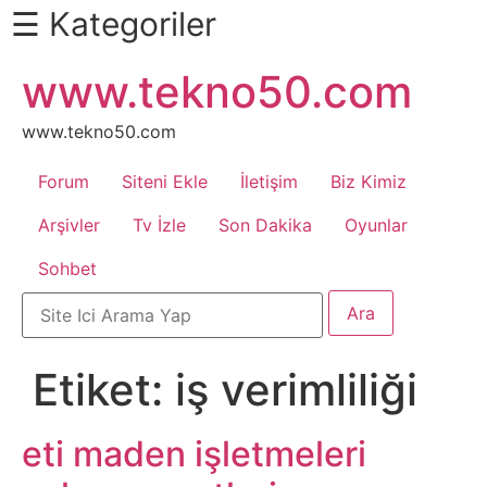
☰ Kategoriler
İçeriğe
www.tekno50.com
Daha
atla
Fazlası
İçin
www.tekno50.com
Aşağı
Forum
Siteni Ekle
İletişim
Biz Kimiz
Kaydır
Android
Arşivler
Tv İzle
Son Dakika
Oyunlar
Sohbet
Apk
Arabalar
Etiket:
iş verimliliği
Bankacılık
İşlemleri
eti maden işletmeleri