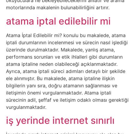
Elektronik
okuyuculara ne bekleyebileceklerini anlatır ve arama
motorlarında makalenin bulunabilirliğini artırır.
Cihazlar
atama iptal edilebilir mi
Facebook
Atama İptal Edilebilir mi? konulu bu makalede, atama
Felsefe
iptali durumlarının incelenmesi ve sürecin nasıl işlediği
üzerinde durulmaktadır. Makalede, yanlış atama,
performans sorunları ve etik ihlalleri gibi durumların
Finans
atama iptaline neden olabileceği açıklanmaktadır.
Ayrıca, atama iptali süreci adımları detaylı bir şekilde
Genel
ele alınmıştır. Bu makalede, atama iptaline ilişkin
bilgilerin yanı sıra, doğru atamanın sağlanması ve
Gezi
iletişimin önemi vurgulanmaktadır. Atama iptali
sürecinin adil, şeffaf ve iletişim odaklı olması gerektiği
Gizem
vurgulanmaktadır.
iş yerinde internet sınırlı
Grafik
&