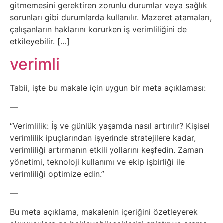
Sosyal
gitmemesini gerektiren zorunlu durumlar veya sağlık
sorunları gibi durumlarda kullanılır. Mazeret atamaları,
Medyalar
çalışanların haklarını korurken iş verimliliğini de
etkileyebilir. […]
Din
verimli
Dokümanlar
Tabii, işte bu makale için uygun bir meta açıklaması:
Domain
—
Download
“Verimlilik: İş ve günlük yaşamda nasıl artırılır? Kişisel
verimlilik ipuçlarından işyerinde stratejilere kadar,
verimliliği artırmanın etkili yollarını keşfedin. Zaman
E-
yönetimi, teknoloji kullanımı ve ekip işbirliği ile
Devlet
verimliliği optimize edin.”
—
Eğitim
Bu meta açıklama, makalenin içeriğini özetleyerek