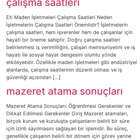
çalışma saatleri
Belgesel
Bilgi
Eti Maden İşletmeleri Çalışma Saatleri Neden
İşletmelerin Çalışma Saatleri Önemlidir? İşletmelerin
çalışma saatleri, hem işverenler hem de çalışanlar için
Bilgisayar
hayati bir öneme sahiptir. Doğru çalışma saatleri
belirlenmesi iş verimliliğini, çalışan memnuniyetini ve iş
Bilim
hayatı ile sosyal hayat dengesini olumlu yönde
etkileyebilir. Özellikle maden işletmeleri gibi endüstriyel
Bitcoin
alanlarda, çalışma saatlerinin düzenli olması ve iş
güvenliği açısından […]
Bitkiler
mazeret atama sonuçları
Çizgi
Mazeret Atama Sonuçları: Öğrenilmesi Gerekenler ve
Film
Dikkat Edilmesi Gerekenler Giriş Mazeret atamaları,
birçok kurum ve kuruluşta çalışanların belirli bir süre
Diğer
için izinli sayılmasını sağlayan bir işlemdir. Bu süreç,
genellikle çalışanın belirli bir dönem için görev yerine