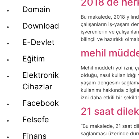
2018 de her
Domain
Bu makalede, 2018 yılınd
çalışanların iş-yaşam de
Download
işverenlerin ve çalışanla
bilinçli ve hazırlıklı ol
E-Devlet
mehil müddet
Eğitim
Mehil müddeti yol izni, ça
Elektronik
olduğu, nasıl kullanıldığı
yaşam dengesini sağlama v
Cihazlar
kullanımı hakkında bilgil
izni daha etkili bir şeki
Facebook
21 saat dile
Felsefe
“Bu makalede, 21 saat dil
sağlanması üzerinde durma
Finans