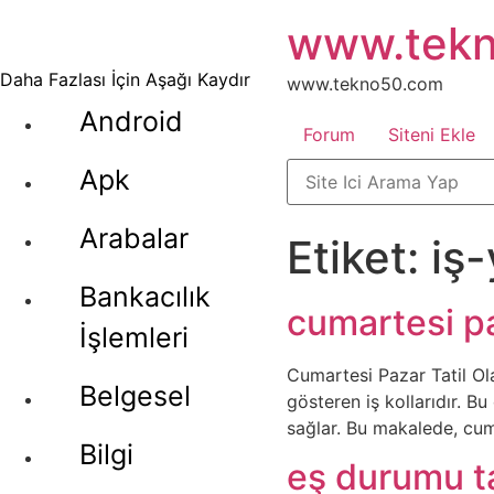
İçeriğe
www.tek
atla
Daha Fazlası İçin Aşağı Kaydır
www.tekno50.com
Android
Forum
Siteni Ekle
Apk
Arabalar
Etiket:
iş
Bankacılık
cumartesi pa
İşlemleri
Cumartesi Pazar Tatil Ola
Belgesel
gösteren iş kollarıdır. B
sağlar. Bu makalede, cum
Bilgi
eş durumu ta