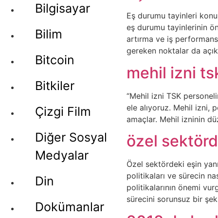
Bilgisayar
Eş durumu tayinleri konu
eş durumu tayinlerinin ö
Bilim
artırma ve iş performansı
gereken noktalar da açık
Bitcoin
mehil izni ts
Bitkiler
“Mehil izni TSK personeli
ele alıyoruz. Mehil izni,
Çizgi Film
amaçlar. Mehil izninin düz
Diğer Sosyal
özel sektörd
Medyalar
Özel sektördeki eşin yanı
politikaları ve sürecin na
Din
politikalarının önemi vur
sürecini sorunsuz bir şek
Dokümanlar