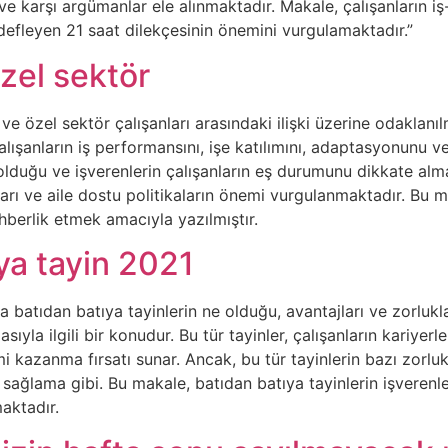
ve karşı argümanlar ele alınmaktadır. Makale, çalışanların i
efleyen 21 saat dilekçesinin önemini vurgulamaktadır.”
zel sektör
 özel sektör çalışanları arasındaki ilişki üzerine odaklanılm
alışanların iş performansını, işe katılımını, adaptasyonunu 
i olduğu ve işverenlerin çalışanların eş durumunu dikkate al
satları ve aile dostu politikaların önemi vurgulanmaktadır. B
hberlik etmek amacıyla yazılmıştır.
ya tayin 2021
batıdan batıya tayinlerin ne olduğu, avantajları ve zorluklar
yla ilgili bir konudur. Bu tür tayinler, çalışanların kariyerl
i kazanma fırsatı sunar. Ancak, bu tür tayinlerin bazı zorlukl
sağlama gibi. Bu makale, batıdan batıya tayinlerin işverenler 
maktadır.