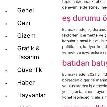
toplum üzerindeki etkisi 
deneyimi elde etmeyi hed
Genel
eş durumu ö
Gezi
Bu makalede, eş durumu ve
Gizem
faktörleri içermekte ve ç
konuların nasıl bir etkis
politikaları, kariyer fır
Grafik &
vermek ve işverenlere re
Tasarım
batıdan batı
Güvenlik
Bu makalede, 2021 yılında 
bölgeden diğerine atanması
Haber
ve uluslararası iş deneyim
yeni iş ortamlarına uyum 
Hayvanlar
yönetilebileceğini ele al