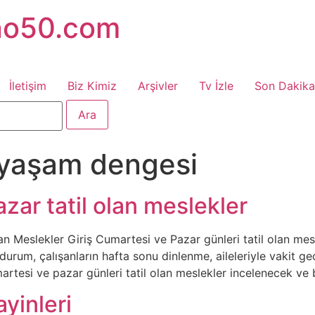
no50.com
İletişim
Biz Kimiz
Arşivler
Tv İzle
Son Dakika
-yaşam dengesi
zar tatil olan meslekler
n Meslekler Giriş Cumartesi ve Pazar günleri tatil olan mesle
u durum, çalışanların hafta sonu dinlenme, aileleriyle vakit 
artesi ve pazar günleri tatil olan meslekler incelenecek ve
yinleri