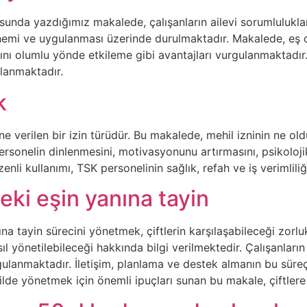
sunda yazdığımız makalede, çalışanların ailevi sorumlulukla
nemi ve uygulanması üzerinde durulmaktadır. Makalede, eş du
nı olumlu yönde etkileme gibi avantajları vurgulanmaktadır. 
lanmaktadır.
k
ne verilen bir izin türüdür. Bu makalede, mehil izninin ne old
 personelin dinlenmesini, motivasyonunu artırmasını, psikolo
enli kullanımı, TSK personelinin sağlık, refah ve iş verimlili
eki eşin yanına tayin
na tayin sürecini yönetmek, çiftlerin karşılaşabileceği zorlu
sıl yönetilebileceği hakkında bilgi verilmektedir. Çalışanları
gulanmaktadır. İletişim, planlama ve destek almanın bu süreçt
ilde yönetmek için önemli ipuçları sunan bu makale, çiftlere