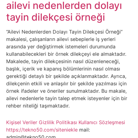
Belgesel
ailevi nedenlerden dolayı
tayin dilekçesi örneği
Bilgi
“Ailevi Nedenlerden Dolayı Tayin Dilekçesi Örneği”
Bilgisayar
makalesi, çalışanların ailevi sebeplerle iş yerleri
arasında yer değiştirmek istemeleri durumunda
Bilim
kullanabilecekleri bir örnek dilekçeyi ele almaktadır.
Makalede, tayin dilekçesinin nasıl düzenleneceği,
Bitcoin
başlık, içerik ve kapanış bölümlerinin nasıl olması
gerektiği detaylı bir şekilde açıklanmaktadır. Ayrıca,
Bitkiler
dilekçenin etkili ve anlaşılır bir şekilde yazılması için
örnek ifadeler ve öneriler sunulmaktadır. Bu makale,
ailevi nedenlerle tayin talep etmek isteyenler için bir
Çizgi
rehber niteliği taşımaktadır.
Film
Kişisel Veriler
Gizlilik Politikası
Kullanıcı Sözleşmesi
Diğer
https://tekno50.com/siteniekle
mail:
admin@tekno50.com