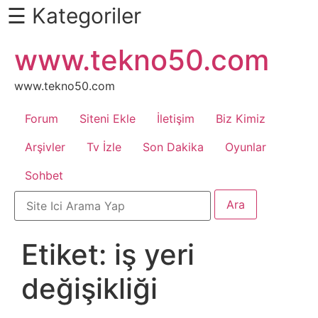
☰ Kategoriler
İçeriğe
www.tekno50.com
Daha
atla
Fazlası
İçin
www.tekno50.com
Aşağı
Forum
Siteni Ekle
İletişim
Biz Kimiz
Kaydır
Android
Arşivler
Tv İzle
Son Dakika
Oyunlar
Sohbet
Apk
Arabalar
Etiket:
iş yeri
Bankacılık
değişikliği
İşlemleri