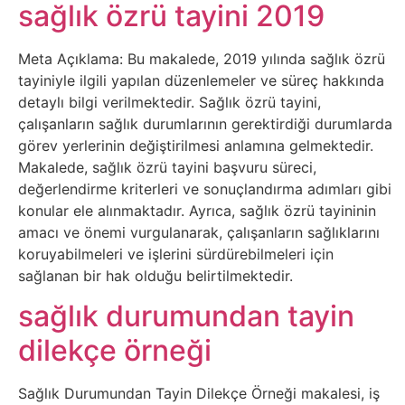
Belgesel
sağlık özrü tayini 2019
Bilgi
Meta Açıklama: Bu makalede, 2019 yılında sağlık özrü
tayiniyle ilgili yapılan düzenlemeler ve süreç hakkında
Bilgisayar
detaylı bilgi verilmektedir. Sağlık özrü tayini,
çalışanların sağlık durumlarının gerektirdiği durumlarda
Bilim
görev yerlerinin değiştirilmesi anlamına gelmektedir.
Makalede, sağlık özrü tayini başvuru süreci,
değerlendirme kriterleri ve sonuçlandırma adımları gibi
Bitcoin
konular ele alınmaktadır. Ayrıca, sağlık özrü tayininin
amacı ve önemi vurgulanarak, çalışanların sağlıklarını
Bitkiler
koruyabilmeleri ve işlerini sürdürebilmeleri için
sağlanan bir hak olduğu belirtilmektedir.
Çizgi
sağlık durumundan tayin
Film
dilekçe örneği
Diğer
Sağlık Durumundan Tayin Dilekçe Örneği makalesi, iş