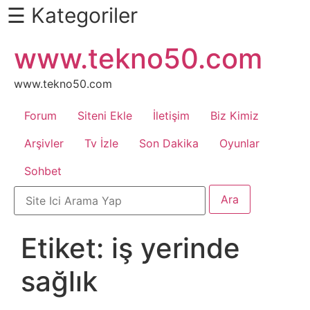
☰ Kategoriler
İçeriğe
www.tekno50.com
Daha
atla
Fazlası
İçin
www.tekno50.com
Aşağı
Forum
Siteni Ekle
İletişim
Biz Kimiz
Kaydır
Android
Arşivler
Tv İzle
Son Dakika
Oyunlar
Sohbet
Apk
Arabalar
Etiket:
iş yerinde
Bankacılık
sağlık
İşlemleri