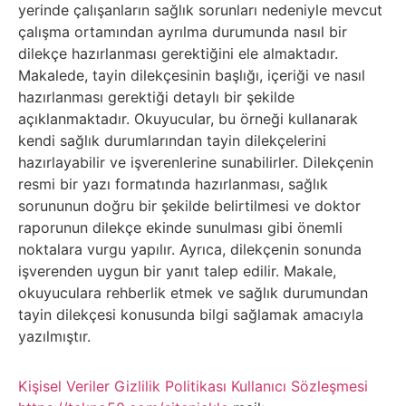
Sosyal
yerinde çalışanların sağlık sorunları nedeniyle mevcut
çalışma ortamından ayrılma durumunda nasıl bir
Medyalar
dilekçe hazırlanması gerektiğini ele almaktadır.
Makalede, tayin dilekçesinin başlığı, içeriği ve nasıl
Din
hazırlanması gerektiği detaylı bir şekilde
açıklanmaktadır. Okuyucular, bu örneği kullanarak
Dokümanlar
kendi sağlık durumlarından tayin dilekçelerini
hazırlayabilir ve işverenlerine sunabilirler. Dilekçenin
Domain
resmi bir yazı formatında hazırlanması, sağlık
sorununun doğru bir şekilde belirtilmesi ve doktor
Download
raporunun dilekçe ekinde sunulması gibi önemli
noktalara vurgu yapılır. Ayrıca, dilekçenin sonunda
işverenden uygun bir yanıt talep edilir. Makale,
E-
okuyuculara rehberlik etmek ve sağlık durumundan
Devlet
tayin dilekçesi konusunda bilgi sağlamak amacıyla
yazılmıştır.
Eğitim
Kişisel Veriler
Gizlilik Politikası
Kullanıcı Sözleşmesi