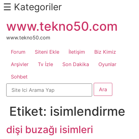
☰ Kategoriler
İçeriğe
www.tekno50.com
Daha
atla
Fazlası
İçin
www.tekno50.com
Aşağı
Forum
Siteni Ekle
İletişim
Biz Kimiz
Kaydır
Android
Arşivler
Tv İzle
Son Dakika
Oyunlar
Sohbet
Apk
Arabalar
Etiket:
isimlendirme
Bankacılık
İşlemleri
dişi buzağı isimleri