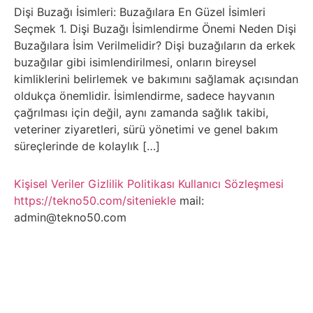
Belgesel
Dişi Buzağı İsimleri: Buzağılara En Güzel İsimleri
Seçmek 1. Dişi Buzağı İsimlendirme Önemi Neden Dişi
Bilgi
Buzağılara İsim Verilmelidir? Dişi buzağıların da erkek
buzağılar gibi isimlendirilmesi, onların bireysel
Bilgisayar
kimliklerini belirlemek ve bakımını sağlamak açısından
oldukça önemlidir. İsimlendirme, sadece hayvanın
Bilim
çağrılması için değil, aynı zamanda sağlık takibi,
veteriner ziyaretleri, sürü yönetimi ve genel bakım
süreçlerinde de kolaylık […]
Bitcoin
Kişisel Veriler
Gizlilik Politikası
Kullanıcı Sözleşmesi
Bitkiler
https://tekno50.com/siteniekle
mail:
admin@tekno50.com
Çizgi
Film
Diğer