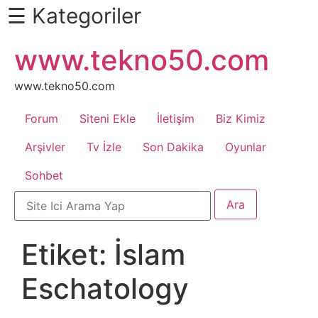
☰ Kategoriler
İçeriğe
www.tekno50.com
Daha
atla
Fazlası
İçin
www.tekno50.com
Aşağı
Forum
Siteni Ekle
İletişim
Biz Kimiz
Kaydır
Android
Arşivler
Tv İzle
Son Dakika
Oyunlar
Sohbet
Apk
Arabalar
Etiket:
İslam
Bankacılık
Eschatology
İşlemleri