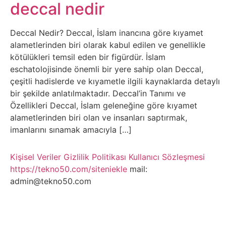
Belgesel
deccal nedir
Bilgi
Deccal Nedir? Deccal, İslam inancına göre kıyamet
alametlerinden biri olarak kabul edilen ve genellikle
Bilgisayar
kötülükleri temsil eden bir figürdür. İslam
eschatolojisinde önemli bir yere sahip olan Deccal,
Bilim
çeşitli hadislerde ve kıyametle ilgili kaynaklarda detaylı
bir şekilde anlatılmaktadır. Deccal’in Tanımı ve
Özellikleri Deccal, İslam geleneğine göre kıyamet
Bitcoin
alametlerinden biri olan ve insanları saptırmak,
imanlarını sınamak amacıyla […]
Bitkiler
Kişisel Veriler
Gizlilik Politikası
Kullanıcı Sözleşmesi
Çizgi
https://tekno50.com/siteniekle
mail:
Film
admin@tekno50.com
Diğer