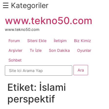
☰ Kategoriler
İçeriğe
www.tekno50.com
Daha
atla
Fazlası
İçin
www.tekno50.com
Aşağı
Forum
Siteni Ekle
İletişim
Biz Kimiz
Kaydır
Android
Arşivler
Tv İzle
Son Dakika
Oyunlar
Sohbet
Apk
Arabalar
Etiket:
İslami
Bankacılık
perspektif
İşlemleri