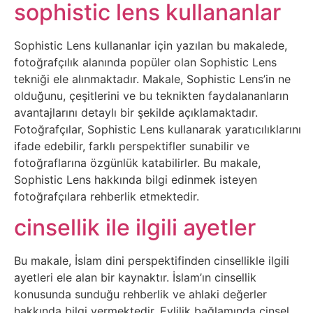
Belgesel
sophistic lens kullananlar
Bilgi
Sophistic Lens kullananlar için yazılan bu makalede,
fotoğrafçılık alanında popüler olan Sophistic Lens
Bilgisayar
tekniği ele alınmaktadır. Makale, Sophistic Lens’in ne
olduğunu, çeşitlerini ve bu teknikten faydalananların
Bilim
avantajlarını detaylı bir şekilde açıklamaktadır.
Fotoğrafçılar, Sophistic Lens kullanarak yaratıcılıklarını
ifade edebilir, farklı perspektifler sunabilir ve
Bitcoin
fotoğraflarına özgünlük katabilirler. Bu makale,
Sophistic Lens hakkında bilgi edinmek isteyen
Bitkiler
fotoğrafçılara rehberlik etmektedir.
cinsellik ile ilgili ayetler
Çizgi
Film
Bu makale, İslam dini perspektifinden cinsellikle ilgili
ayetleri ele alan bir kaynaktır. İslam’ın cinsellik
Diğer
konusunda sunduğu rehberlik ve ahlaki değerler
hakkında bilgi vermektedir. Evlilik bağlamında cinsel