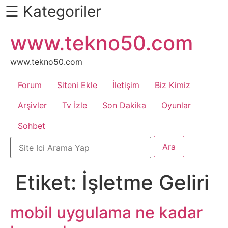
☰ Kategoriler
İçeriğe
www.tekno50.com
Daha
atla
Fazlası
İçin
www.tekno50.com
Aşağı
Forum
Siteni Ekle
İletişim
Biz Kimiz
Kaydır
Android
Arşivler
Tv İzle
Son Dakika
Oyunlar
Sohbet
Apk
Arabalar
Etiket:
İşletme Geliri
Bankacılık
İşlemleri
mobil uygulama ne kadar