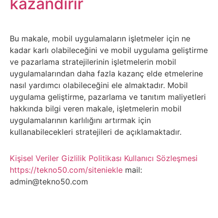
kazandırır
Belgesel
Bilgi
Bu makale, mobil uygulamaların işletmeler için ne
kadar karlı olabileceğini ve mobil uygulama geliştirme
Bilgisayar
ve pazarlama stratejilerinin işletmelerin mobil
uygulamalarından daha fazla kazanç elde etmelerine
Bilim
nasıl yardımcı olabileceğini ele almaktadır. Mobil
uygulama geliştirme, pazarlama ve tanıtım maliyetleri
Bitcoin
hakkında bilgi veren makale, işletmelerin mobil
uygulamalarının karlılığını artırmak için
Bitkiler
kullanabilecekleri stratejileri de açıklamaktadır.
Çizgi
Kişisel Veriler
Gizlilik Politikası
Kullanıcı Sözleşmesi
https://tekno50.com/siteniekle
mail:
Film
admin@tekno50.com
Diğer