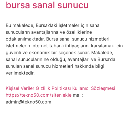
Belgesel
bursa sanal sunucu
Bilgi
Bu makalede, Bursa’daki işletmeler için sanal
Bilgisayar
sunucuların avantajlarına ve özelliklerine
odaklanılmaktadır. Bursa sanal sunucu hizmetleri,
Bilim
işletmelerin internet tabanlı ihtiyaçlarını karşılamak için
güvenli ve ekonomik bir seçenek sunar. Makalede,
sanal sunucuların ne olduğu, avantajları ve Bursa’da
Bitcoin
sunulan sanal sunucu hizmetleri hakkında bilgi
verilmektedir.
Bitkiler
Kişisel Veriler
Gizlilik Politikası
Kullanıcı Sözleşmesi
Çizgi
https://tekno50.com/siteniekle
mail:
Film
admin@tekno50.com
Diğer