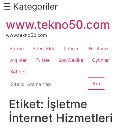
☰ Kategoriler
İçeriğe
www.tekno50.com
Daha
atla
Fazlası
İçin
www.tekno50.com
Aşağı
Forum
Siteni Ekle
İletişim
Biz Kimiz
Kaydır
Android
Arşivler
Tv İzle
Son Dakika
Oyunlar
Sohbet
Apk
Arabalar
Etiket:
İşletme
Bankacılık
İnternet Hizmetleri
İşlemleri