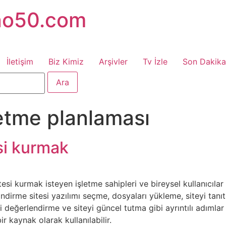
no50.com
İletişim
Biz Kimiz
Arşivler
Tv İzle
Son Dakika
letme planlaması
si kurmak
tesi kurmak isteyen işletme sahipleri ve bireysel kullanıcıla
indirme sitesi yazılımı seçme, dosyaları yükleme, siteyi tanı
rini değerlendirme ve siteyi güncel tutma gibi ayrıntılı adıml
ir kaynak olarak kullanılabilir.