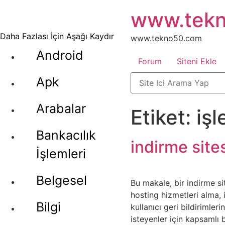
İçeriğe
www.tek
atla
Daha Fazlası İçin Aşağı Kaydır
www.tekno50.com
Android
Forum
Siteni Ekle
Apk
Arabalar
Etiket:
iş
Bankacılık
indirme site
İşlemleri
Belgesel
Bu makale, bir indirme si
hosting hizmetleri alma, 
Bilgi
kullanıcı geri bildirimle
isteyenler için kapsamlı b