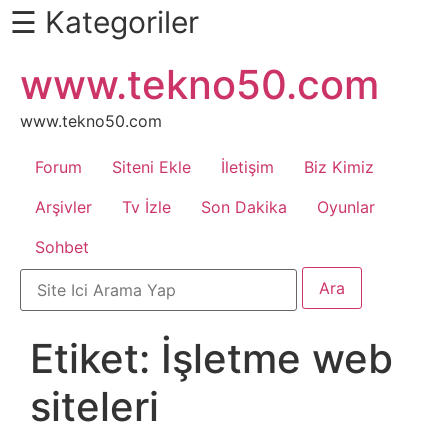
☰ Kategoriler
İçeriğe
www.tekno50.com
Daha
atla
Fazlası
İçin
www.tekno50.com
Aşağı
Forum
Siteni Ekle
İletişim
Biz Kimiz
Kaydır
Android
Arşivler
Tv İzle
Son Dakika
Oyunlar
Sohbet
Apk
Arabalar
Etiket:
İşletme web
Bankacılık
siteleri
İşlemleri