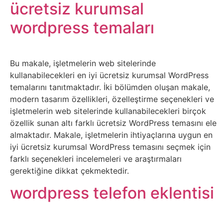
Belgesel
ücretsiz kurumsal
wordpress temaları
Bilgi
Bilgisayar
Bu makale, işletmelerin web sitelerinde
kullanabilecekleri en iyi ücretsiz kurumsal WordPress
Bilim
temalarını tanıtmaktadır. İki bölümden oluşan makale,
modern tasarım özellikleri, özelleştirme seçenekleri ve
Bitcoin
işletmelerin web sitelerinde kullanabilecekleri birçok
özellik sunan altı farklı ücretsiz WordPress temasını ele
Bitkiler
almaktadır. Makale, işletmelerin ihtiyaçlarına uygun en
iyi ücretsiz kurumsal WordPress temasını seçmek için
farklı seçenekleri incelemeleri ve araştırmaları
Çizgi
gerektiğine dikkat çekmektedir.
Film
wordpress telefon eklentisi
Diğer