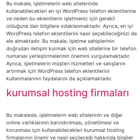
Sosyal
Bu makale, işletmelerin web sitelerinde
kullanabilecekleri en iyi WordPress telefon eklentilerine
Medyalar
ve neden bu eklentilerin işletmeniz için gerekli
olduğuna dair bilgilere odaklanmaktadır. Ayrıca, en iyi
Din
WordPress telefon eklentilerini nasıl seçebileceğinizi de
ele almaktadır. Bu makale, işletme sahiplerinin
Dokümanlar
doğrudan iletişim kurmak için web sitelerine bir telefon
numarası yerleştirmelerinin önemini vurgulamaktadır.
Domain
Ayrıca, işletmelerin müşteri hizmetleri ve satışlarını
artırmak için WordPress telefon eklentilerini
Download
kullanmalarının faydalarını da açıklamaktadır.
kurumsal hosting firmaları
E-
Devlet
Bu makalede, işletmelerin web sitelerinin ve diğer
Eğitim
online varlıklarının barındırılması, yönetilmesi ve
korunması için kullanabilecekleri kurumsal hosting
firmalarının önemi ve nasıl seçileceği hakkında bilgiler